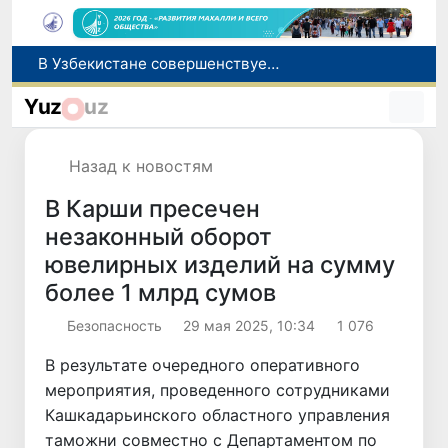
В Узбекистане совершенствуется система инклюзивного образования для детей с особыми образовательными потребностями
Узбекистан увеличил импорт говядины: основными поставщиками стали Индия и Беларусь
Yuz
uz
В Самаркандской области и Ташкенте пресечены факты коррупции и мошенничества
Эбола выходит из-под контроля: в ДРК за неделю число больных выросло вдвое, ВОЗ бьет тревогу
Назад к новостям
В Чиланзарском районе Ташкента на четыре дня ограничат движение на участке Малой кольцевой дороги
В Карши пресечен
незаконный оборот
ювелирных изделий на сумму
более 1 млрд сумов
Безопасность
29 мая 2025, 10:34
1 076
В результате очередного оперативного
мероприятия, проведенного сотрудниками
Кашкадарьинского областного управления
таможни совместно с Департаментом по