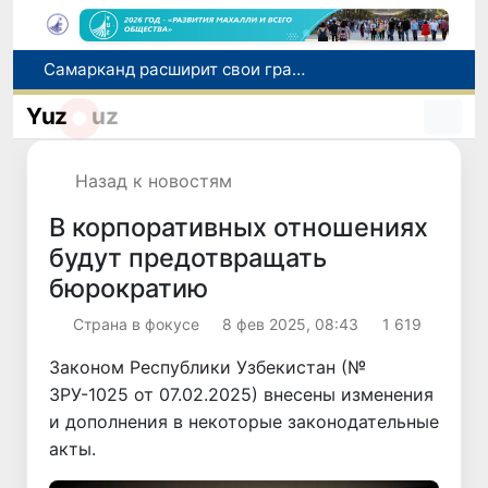
Самарканд расширит свои границы и приблизится к статусу города-миллионника
С 1 сентября пассажиры должны будут оплачивать проезд сразу при посадке в автобус
Yuz
uz
В Сурхандарье пресечена деятельность подпольной группы, планировавшей теракты и выезд в Сирию
В Узбекистане упростят открытие бизнеса и расширят возможности выбора фамилии для ребенка
Назад к новостям
В Хорватии при столкновении грузового и пассажирского поездов пострадали 24 человека
В корпоративных отношениях
будут предотвращать
бюрократию
Страна в фокусе
8 фев 2025, 08:43
1 619
Законом Республики Узбекистан (№
ЗРУ-1025 от 07.02.2025) внесены изменения
и дополнения в некоторые законодательные
акты.