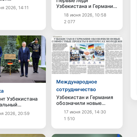
Первые леди
ичество в сфере
Узбекистана и Германии
я 2026, 14:11
вки и
посетили
18 июня 2026, 10:58
тройства
Международный
истов
2 077
инклюзивный хаб в
Ташкенте
Международное
сотрудничество
ка
Узбекистан и Германия
нт Узбекистана
обозначили новые
альный
совместные проекты в
нт Германии
17 июня 2026, 14:30
я 2026, 20:59
интересах молодежи
и дерево на
1 510
очетных гостей