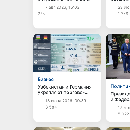
соотечественник
сотрудн
7 авг 2026, 15:03
23 июн
возвращен в Узбекистан
подгото
275
1 278
трудоус
специал
Бизнес
Полити
Узбекистан и Германия
укрепляют торгово-
Президе
инвестиционное
и Федер
18 июня 2026, 09:39
партнерство:
президе
3 584
17 июн
инфографика
посадил
5 022
Аллее п