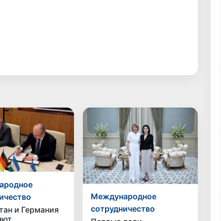
ародное
Международное
ичество
сотрудничество
тан и Германия
яют