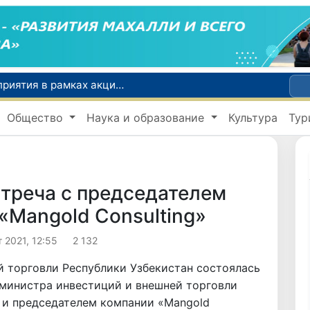
По всей республике продолжаются мероприятия в рамках акции «Актуальные 40 дней»
Оказавшийся в сложной ситуации в Германии соотечественник возвращен в Узбекистан
Общество
Наука и образование
Культура
Тур
В Узбекистане определили порядок создания и эксплуатации платных автодорог
Мошенничество при трудоустройстве за рубежом: в Каракалпакстане и Ташкенте выявлены новые случаи обмана граждан
В Сенате состоялась встреча с представителем Госдепартамента США
треча с председателем
«Mangold Consulting»
т 2021, 12:55
2 132
й торговли Республики Узбекистан состоялась
министра инвестиций и внешней торговли
 и председателем компании «Mangold