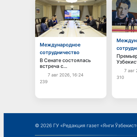
Междун
Международное
сотрудн
сотрудничество
Премье
В Сенате состоялась
Узбекис
встреча с
участие
7 авг 
представителем
Презид
7 авг 2026, 16:24
310
Госдепартамента США
Кыргызс
239
меропр
© 2026
ГУ «Редакция газет «Янги Ўзбекист