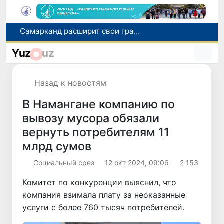
С 1 сентября пассажиры должны будут оплачивать проезд сразу при посадке в автобус
В Сурхандарье пресечена деятельность подпольной группы, планировавшей теракты и выезд в Сирию
Yuz
uz
В Узбекистане упростят открытие бизнеса и расширят возможности выбора фамилии для ребенка
В Хорватии при столкновении грузового и пассажирского поездов пострадали 24 человека
Назад к новостям
Самарканд расширит свои границы и приблизится к статусу города-миллионника
В Намангане компанию по
вывозу мусора обязали
вернуть потребителям 11
млрд сумов
Социальный срез
12 окт 2024, 09:06
2 153
Комитет по конкуренции выяснил, что
компания взимала плату за неоказанные
услуги с более 760 тысяч потребителей.