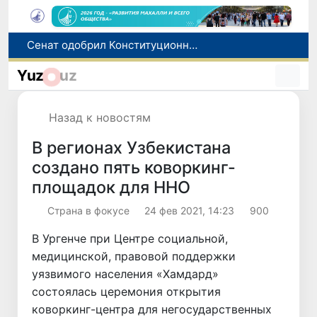
Сенат одобрил Конституционный закон о правовом статусе Администрации Президента Республики Узбекистан
В Ташкенте задержали подозреваемых в распространении крупной партии наркотиков
В Узбекистане упростят назначение пенсий по инвалидности
Yuz
uz
До 10 августа студенты могут исправить отклоненные заявления на перевод в государственные вузы
Страны Центральной Азии одобрили проект автоматизированного учета воды в бассейне Сырдарьи
Назад к новостям
В регионах Узбекистана
создано пять коворкинг-
площадок для ННО
Страна в фокусе
24 фев 2021, 14:23
900
В Ургенче при Центре социальной,
медицинской, правовой поддержки
уязвимого населения «Хамдард»
состоялась церемония открытия
коворкинг-центра для негосударственных