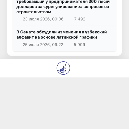
требовавший у предпринимателя 360 тысяч
долларов за «урегулирование» вопросов со
строительством
23 июля 2026, 09:06
7 492
В Сенате обсудили изменения в узбекский
алфавит на основе латинской графики
25 июля 2026, 09:22
5 999
© 2026
ГУ «Редакция газет «Янги Ўзбекистон» и
«Правда Востока»
О нас
Авторы
Контакты
Вакансии
Использование материалов
Все права защищены.
Сделано
yuz.uz