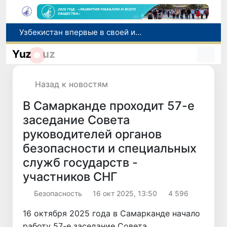
Число пользователей мобильного интернета в Узбекистане за 10 лет выросло в 4,3 раза
При содействии Генконсульства Узбекистана соотечественница, перенесшая инсульт в Алматы, вернулась на родину
Yuz
uz
В Ташкенте состоялось заседание Исполнительного комитета Федерации тяжелой атлетики Азии
Китай и Россия стали крупнейшими торговыми партнерами Узбекистана в первом полугодии 2026 года
Назад к новостям
Узбекистан впервые в своей истории примет престижную Международную олимпиаду по информатике IOI 2026
В Самарканде проходит 57-е
заседание Совета
руководителей органов
безопасности и специальных
служб государств -
участников СНГ
Безопасность
16 окт 2025, 13:50
4 596
16 октября 2025 года в Самарканде начало
работу 57-е заседание Совета