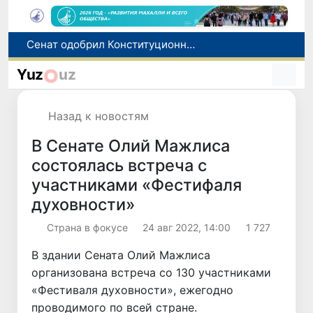
В Ташкенте задержали подозреваемых в распространении крупной партии наркотиков
В Узбекистане упростят назначение пенсий по инвалидности
Yuz
uz
До 10 августа студенты могут исправить отклоненные заявления на перевод в государственные вузы
Страны Центральной Азии одобрили проект автоматизированного учета воды в бассейне Сырдарьи
Назад к новостям
Сенат одобрил Конституционный закон о правовом статусе Администрации Президента Республики Узбекистан
В Сенате Олий Мажлиса
состоялась встреча с
участниками «Фестифаля
духовности»
Страна в фокусе
24 авг 2022, 14:00
1 727
В здании Сената Олий Мажлиса
организована встреча со 130 участниками
«Фестиваля духовности», ежегодно
проводимого по всей стране.