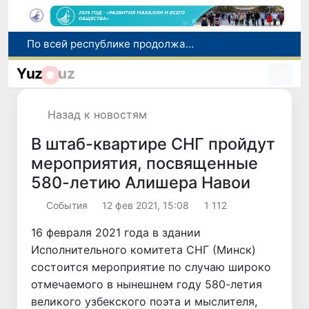
Оказавшийся в сложной ситуации в Германии соотечественник возвращен в Узбекистан
В Узбекистане определили порядок создания и эксплуатации платных автодорог
Yuz
uz
Мошенничество при трудоустройстве за рубежом: в Каракалпакстане и Ташкенте выявлены новые случаи обмана граждан
В Сенате состоялась встреча с представителем Госдепартамента США
Назад к новостям
По всей республике продолжаются мероприятия в рамках акции «Актуальные 40 дней»
В штаб-квартире СНГ пройдут
мероприятия, посвященные
580-летию Алишера Навои
Cобытия
12 фев 2021, 15:08
1 112
16 февраля 2021 года в здании
Исполнительного комитета СНГ (Минск)
состоится мероприятие по случаю широко
отмечаемого в нынешнем году 580-летия
великого узбекского поэта и мыслителя,