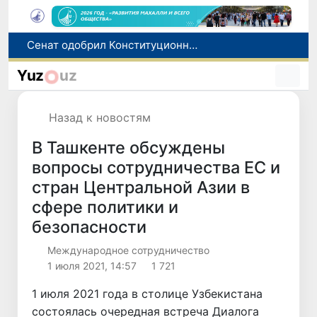
В Ташкенте задержали подозреваемых в распространении крупной партии наркотиков
В Узбекистане упростят назначение пенсий по инвалидности
Yuz
uz
До 10 августа студенты могут исправить отклоненные заявления на перевод в государственные вузы
Страны Центральной Азии одобрили проект автоматизированного учета воды в бассейне Сырдарьи
Назад к новостям
Сенат одобрил Конституционный закон о правовом статусе Администрации Президента Республики Узбекистан
В Ташкенте обсуждены
вопросы сотрудничества ЕС и
стран Центральной Азии в
сфере политики и
безопасности
Международное сотрудничество
1 июля 2021, 14:57
1 721
1 июля 2021 года в столице Узбекистана
состоялась очередная встреча Диалога