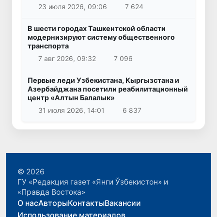
23 июля 2026, 09:06
7 624
В шести городах Ташкентской области
модернизируют систему общественного
транспорта
7 авг 2026, 09:32
7 096
Первые леди Узбекистана, Кыргызстана и
Азербайджана посетили реабилитационный
центр «Алтын Балалык»
31 июля 2026, 14:01
6 837
© 2026
ГУ «Редакция газет «Янги Ўзбекистон» и
«Правда Востока»
О нас
Авторы
Контакты
Вакансии
Использование материалов