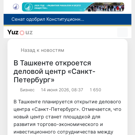
В Ташкенте задержали подозреваемых в распространении крупной партии наркотиков
В Узбекистане упростят назначение пенсий по инвалидности
Yuz
uz
До 10 августа студенты могут исправить отклоненные заявления на перевод в государственные вузы
Страны Центральной Азии одобрили проект автоматизированного учета воды в бассейне Сырдарьи
Назад к новостям
Сенат одобрил Конституционный закон о правовом статусе Администрации Президента Республики Узбекистан
В Ташкенте откроется
деловой центр «Санкт-
Петербург»
Бизнес
14 июня 2026, 08:37
1 650
В Ташкенте планируется открытие делового
центра «Санкт-Петербург». Отмечается, что
новый центр станет площадкой для
развития торгово-экономического и
инвестиционного сотрудничества между