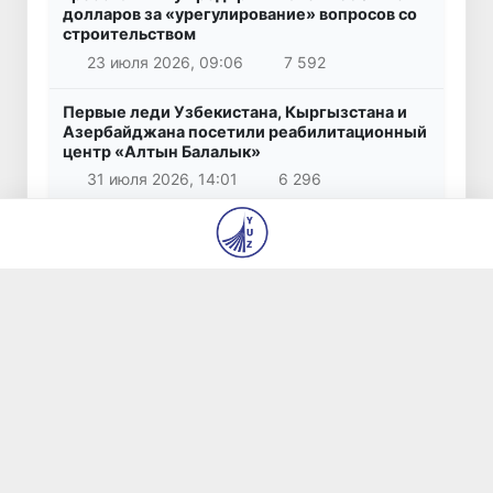
долларов за «урегулирование» вопросов со
строительством
23 июля 2026, 09:06
7 592
Первые леди Узбекистана, Кыргызстана и
Азербайджана посетили реабилитационный
центр «Алтын Балалык»
31 июля 2026, 14:01
6 296
© 2026
ГУ «Редакция газет «Янги Ўзбекистон» и
«Правда Востока»
О нас
Авторы
Контакты
Вакансии
Использование материалов
Все права защищены.
Сделано
yuz.uz