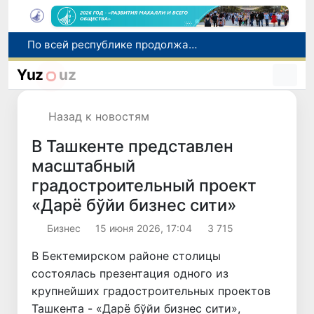
По всей республике продолжаются мероприятия в рамках акции «Актуальные 40 дней»
Оказавшийся в сложной ситуации в Германии соотечественник возвращен в Узбекистан
Yuz
uz
В Узбекистане определили порядок создания и эксплуатации платных автодорог
Мошенничество при трудоустройстве за рубежом: в Каракалпакстане и Ташкенте выявлены новые случаи обмана граждан
Назад к новостям
В Сенате состоялась встреча с представителем Госдепартамента США
В Ташкенте представлен
масштабный
градостроительный проект
«Дарё бўйи бизнес сити»
Бизнес
15 июня 2026, 17:04
3 715
В Бектемирском районе столицы
состоялась презентация одного из
крупнейших градостроительных проектов
Ташкента - «Дарё бўйи бизнес сити»,