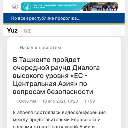
По всей республике продолжаются мероприятия в рамках акции «Актуальные 40 дней»
Оказавшийся в сложной ситуации в Германии соотечественник возвращен в Узбекистан
Yuz
uz
В Узбекистане определили порядок создания и эксплуатации платных автодорог
Мошенничество при трудоустройстве за рубежом: в Каракалпакстане и Ташкенте выявлены новые случаи обмана граждан
Назад к новостям
В Сенате состоялась встреча с представителем Госдепартамента США
В Ташкенте пройдет
очередной раунд Диалога
высокого уровня «ЕС -
Центральная Азия» по
вопросам безопасности
Cобытия
10 апр 2021, 10:20
1 759
8 апреля состоялась видеоконференция
между представителями Евросоюза и
послами стран Центральной Азии и