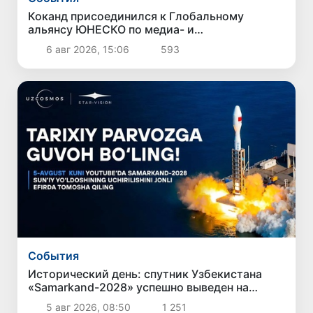
Коканд присоединился к Глобальному
альянсу ЮНЕСКО по медиа- и
информационной грамотности
6 авг 2026, 15:06
593
Cобытия
Исторический день: спутник Узбекистана
«Samarkand-2028» успешно выведен на
орбиту
5 авг 2026, 08:50
1 251