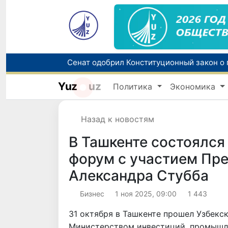
В Узбекистане упростят назначение пен
Yuz
uz
Политика
Экономика
Назад к новостям
В Ташкенте состоялся
форум с участием Пр
Александра Стубба
Бизнес
1 ноя 2025, 09:00
1 443
31 октября в Ташкенте прошел Узбекс
Министерством инвестиций, промышле