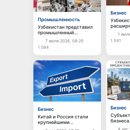
Бизнес
Промышленность
Узбекис
расширя
Узбекистан представил
экономи
промышленный
1 июля
инвести
потенциал на выставке
1 541
7 июля 2026, 09:25
сотрудн
«ИННОПРОМ-2026» в
1 084
рамках 
Екатеринбурге
Тбилис
Бизнес
Бизнес
Субъект
Китай и Россия стали
бизнеса
крупнейшими
предост
торговыми партнерами
4 авг 