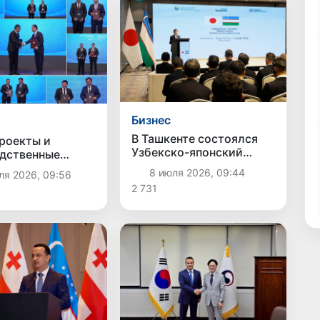
Бизнес
В Ташкенте состоялся
роекты и
Узбекско-японский
дственные
бизнес-форум
Узбекистан и
8 июля 2026, 09:44
ля 2026, 09:56
тан углубляют
2 731
ичество