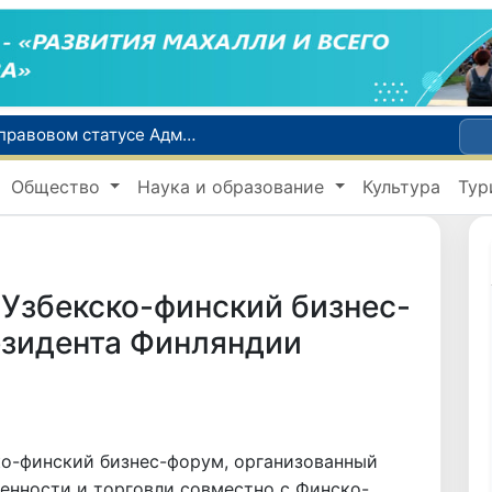
В Ташкенте задержали подозреваемых в распространении крупной партии наркотиков
сий по инвалидности
Общество
Наука и образование
Культура
Тур
До 10 августа студенты могут исправить отклоненные заявления на перевод в государственные вузы
Страны Центральной Азии одобрили проект автоматизированного учета воды в бассейне Сырдарьи
Сенат одобрил Конституционный закон о правовом статусе Администрации Президента Республики Узбекистан
 Узбекско-финский бизнес-
езидента Финляндии
ко-финский бизнес-форум, организованный
нности и торговли совместно с Финско-