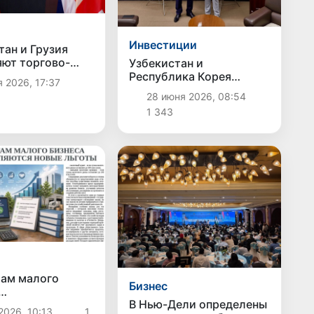
Инвестиции
тан и Грузия
ют торгово-
Узбекистан и
ческое и
Республика Корея
 2026, 17:37
ционное
расширяют
28 июня 2026, 08:54
ичество в
инвестиционное
1 343
бизнес-форума в
партнерство:
и
достигнуты новые
стратегические
договоренности
ам малого
Бизнес
В Нью-Дели определены
авляются новые
2026, 10:13
1