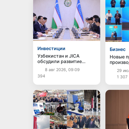
Инвестиции
Бизнес
Узбекистан и JICA
Новые п
обсудили развитие
произво
свободных
связи: 
8 авг 2026, 09:09
29 ию
экономических зон и
Кыргызс
394
1 307
привлечение инвестиций
сотрудн