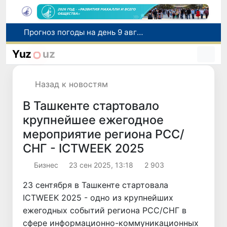
Юные тяжелоатлеты Узбекистана завоевали еще одну бронзовую медаль чемпионата Азии
В Ташкенте состоялось награждение победителей национального конкурса профессионального мастерства «Созидатели Нового Узбекистана
Yuz
uz
Сенат одобрил Конституционный Закон о Международном центре цифровых технологий «Энтерприсе Узбекистан»
Сенат одобрил Закон о повышении эффективности борьбы с экстремизмом
Назад к новостям
Прогноз погоды на день 9 августа
В Ташкенте стартовало
крупнейшее ежегодное
мероприятие региона РСС/
СНГ - ICTWEEK 2025
Бизнес
23 сен 2025, 13:18
2 903
23 сентября в Ташкенте стартовала
ICTWEEK 2025 - одно из крупнейших
ежегодных событий региона РСС/СНГ в
сфере информационно-коммуникационных