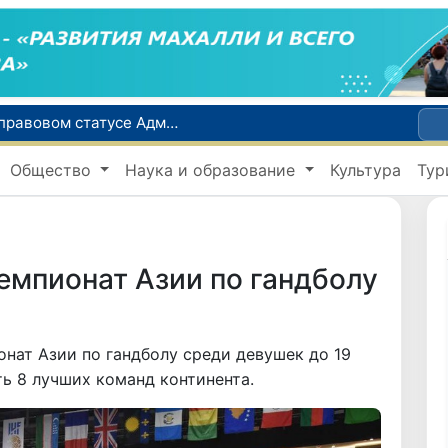
Сенат одобрил Конституционный закон о правовом статусе Администрации Президента Республики Узбекистан
В Ташкенте задержали подозреваемых в распространении крупной партии наркотиков
Общество
Наука и образование
Культура
Тур
сий по инвалидности
До 10 августа студенты могут исправить отклоненные заявления на перевод в государственные вузы
Страны Центральной Азии одобрили проект автоматизированного учета воды в бассейне Сырдарьи
чемпионат Азии по гандболу
онат Азии по гандболу среди девушек до 19
ть 8 лучших команд континента.