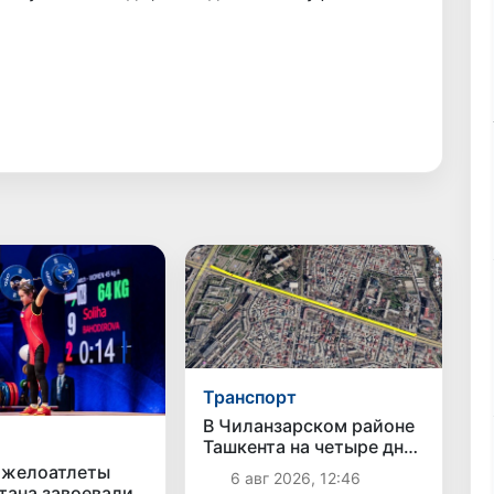
Транспорт
В Чиланзарском районе
Ташкента на четыре дня
ограничат движение на
яжелоатлеты
6 авг 2026, 12:46
участке Малой
тана завоевали