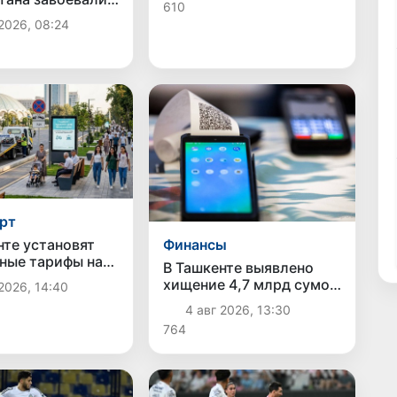
610
кольцевой дороги
медаль на
2026, 08:24
ате Азии
рт
нте установят
Финансы
ные тарифы на
В Ташкенте выявлено
ию автомобилей
хищение 4,7 млрд сумов
2026, 14:40
нение на
бюджетных средств
4 авг 2026, 13:30
оянках
через схему с
764
поддельными чеками и
«кешбэком»