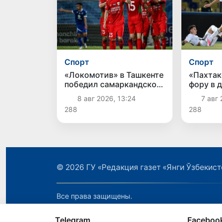
Спорт
Спорт
«Локомотив» в Ташкенте
«Пахтак
победил самаркандское
фору в д
«Динамо»
«Бухаро
8 авг 2026, 13:24
7 авг 
Аймана 
288
288
© 2026
ГУ «Редакция газет «Янги Ўзбекист
Все права защищены.
Telegram
Faceboo