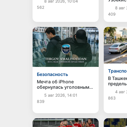
8 авг 2026, 10:04
крупной партии
первую 
562
8 авг 
наркотиков
чемпион
409
Транспо
Безопасность
В Ташке
Мечта об iPhone
предель
обернулась уголовным
эвакуац
4 авг 
делом: в Ташкенте
и их хра
5 авг 2026, 14:01
задержали
863
штрафст
839
подозреваемого в краже
дорогого смартфона