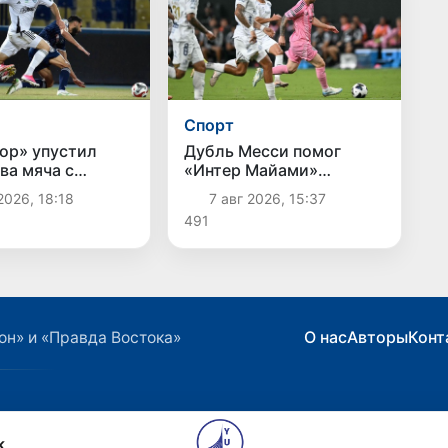
Спорт
ор» упустил
Дубль Месси помог
ва мяча с
«Интер Майами»
й» в дебюте
выиграть у «Атлетико
2026, 18:18
7 авг 2026, 15:37
Хусейна
Сан-Луис»
491
О нас
Авторы
Конт
он» и «Правда Востока»
k