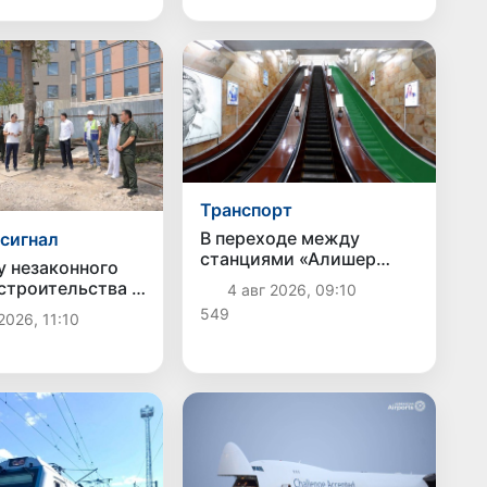
«кешбэком»
Транспорт
В переходе между
сигнал
станциями «Алишер
у незаконного
Навои» и «Пахтакор»
 строительства в
4 авг 2026, 09:10
после ремонта вновь
айском районе
549
2026, 11:10
заработает эскалатор
а возбуждено
ое дело