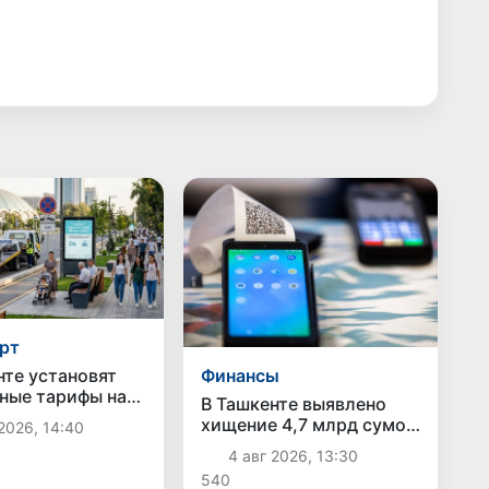
рт
нте установят
Финансы
ные тарифы на
В Ташкенте выявлено
ию автомобилей
хищение 4,7 млрд сумов
2026, 14:40
нение на
бюджетных средств
4 авг 2026, 13:30
оянках
через схему с
540
поддельными чеками и