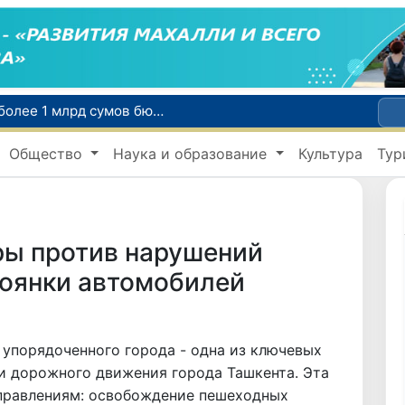
В Узбекистане с начала «Месячника благоустройства и милосердия в махаллях» выявлено около 350 экологических нарушений
В Навоийской области задержан гражданин Казахстана с 2 кг наркотического вещества
Общество
Наука и образование
Культура
Тур
Более 795 тысяч первоклассников получат «Президентские подарки» в новом учебном году
законная рыбная ловля
В Агентстве миграции выявили хищение более 1 млрд сумов бюджетных средств
ры против нарушений
тоянки автомобилей
 упорядоченного города - одна из ключевых
и дорожного движения города Ташкента. Эта
аправлениям: освобождение пешеходных