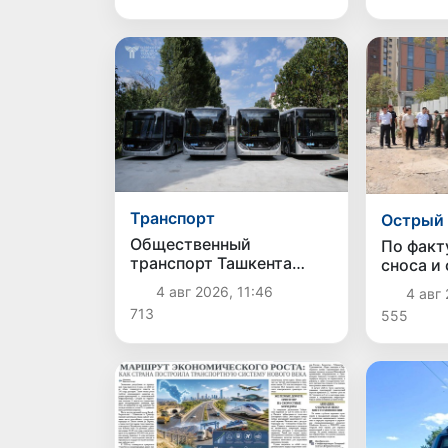
дорогого смартфона
Транспорт
Острый 
Общественный
По факт
транспорт Ташкента
сноса и
пополнился еще 10
Яккасар
4 авг 2026, 11:46
4 авг 
современными
Ташкент
713
555
электробусами
уголовн