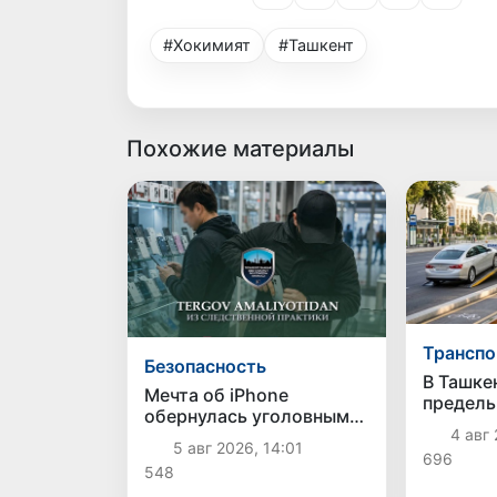
#Хокимият
#Ташкент
Похожие материалы
Транспо
Безопасность
В Ташке
Мечта об iPhone
предель
обернулась уголовным
эвакуац
4 авг 
делом: в Ташкенте
и их хра
5 авг 2026, 14:01
задержали
696
штрафст
548
подозреваемого в краже