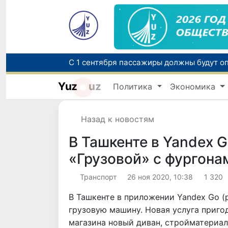
Yuz
uz
Политика
Экономика
В Узбекистане усиливаются меры социа
Назад к новостям
В Ташкенте в Yandex 
«Грузовой» с фургона
Транспорт
26 ноя 2020, 10:38
1 320
В Ташкенте в приложении Yandex Go (
грузовую машину. Новая услуга приго
магазина новый диван, стройматериал