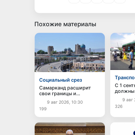
Похожие материалы
Транспо
Социальный срез
С 1 сен
Самарканд расширит
должны 
свои границы и
оплачив
приблизится к статусу
9 авг 
9 авг 2026, 10:30
при пос
города-миллионника
326
199