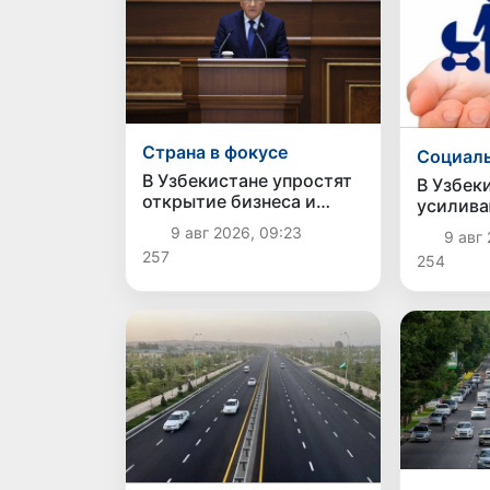
Страна в фокусе
Социаль
В Узбекистане упростят
В Узбек
открытие бизнеса и
усилива
расширят возможности
социаль
9 авг 2026, 09:23
9 авг 
выбора фамилии для
населен
257
254
ребенка