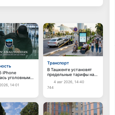
Транспорт
ность
В Ташкенте установят
б iPhone
предельные тарифы на
ась уголовным
эвакуацию автомобилей
4 авг 2026, 14:40
в Ташкенте
и их хранение на
2026, 14:01
али
744
штрафстоянках
ваемого в краже
о смартфона