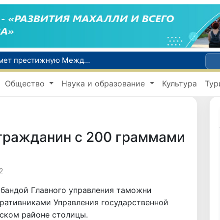
Узбекистан впервые в своей истории примет престижную Международную олимпиаду по информатике IOI 2026
Число пользователей мобильного интернета в Узбекистане за 10 лет выросло в 4,3 раза
Общество
Наука и образование
Культура
Тур
При содействии Генконсульства Узбекистана соотечественница, перенесшая инсульт в Алматы, вернулась на родину
В Ташкенте состоялось заседание Исполнительного комитета Федерации тяжелой атлетики Азии
Китай и Россия стали крупнейшими торговыми партнерами Узбекистана в первом полугодии 2026 года
 гражданин с 200 граммами
2
абандой Главного управления таможни
еративниками Управления государственной
рском районе столицы.