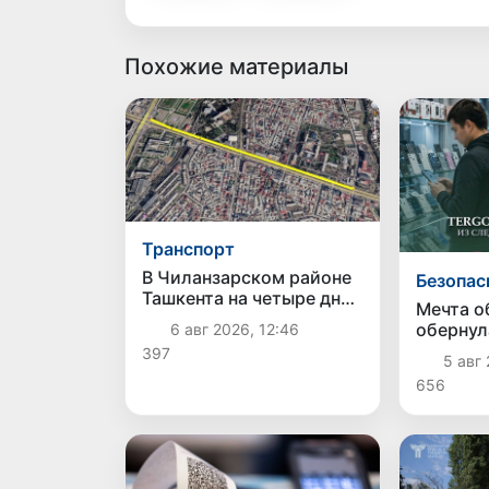
Похожие материалы
Транспорт
В Чиланзарском районе
Безопас
Ташкента на четыре дня
Мечта о
ограничат движение на
обернул
6 авг 2026, 12:46
участке Малой
делом: 
397
кольцевой дороги
5 авг 
задерж
656
подозре
дорогог