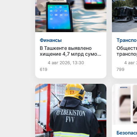
Финансы
Транспо
В Ташкенте выявлено
Общест
хищение 4,7 млрд сумов
транспо
бюджетных средств
пополни
4 авг 2026, 13:30
4 авг 
через схему с
соврем
619
799
поддельными чеками и
электр
«кешбэком»
Безопас