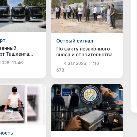
рт
Острый сигнал
венный
По факту незаконного
рт Ташкента
сноса и строительства в
лся еще 10
Яккасарайском районе
2026, 11:46
4 авг 2026, 11:10
енными
Ташкента возбуждено
673
обусами
уголовное дело
ность