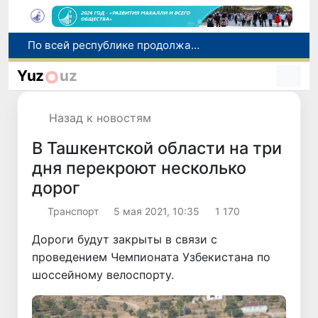
Оказавшийся в сложной ситуации в Германии соотечественник возвращен в Узбекистан
В Узбекистане определили порядок создания и эксплуатации платных автодорог
Yuz
uz
Мошенничество при трудоустройстве за рубежом: в Каракалпакстане и Ташкенте выявлены новые случаи обмана граждан
В Сенате состоялась встреча с представителем Госдепартамента США
Назад к новостям
По всей республике продолжаются мероприятия в рамках акции «Актуальные 40 дней»
В Ташкентской области на три
дня перекроют несколько
дорог
Транспорт
5 мая 2021, 10:35
1 170
Дороги будут закрыты в связи с
проведением Чемпионата Узбекистана по
шоссейному велоспорту.