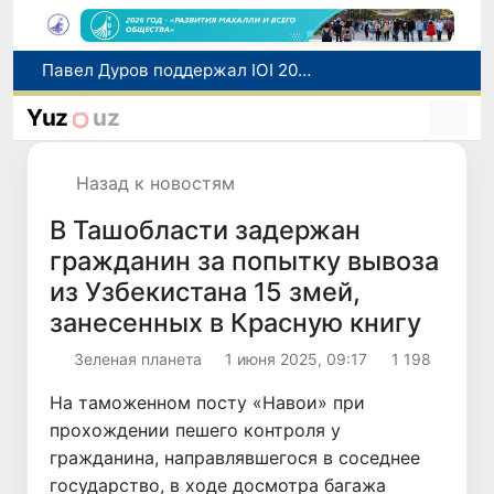
В Узбекистане 13 августа пройдет очередное тестирование по нострификации зарубежных дипломов
Узбекистан расширяет торгово-экономическое и инвестиционное сотрудничество с провинцией Цзянсу Китая
Yuz
uz
Число иностранцев, прибывших в Узбекистан с целью обучения, увеличилось в 2,2 раза
В Амударьинском районе планируется новый проект по развитию сафари-туризма
Назад к новостям
Павел Дуров поддержал IOI 2026 в Ташкенте: Telegram представит 235 победителям специальные цифровые призы
В Ташобласти задержан
гражданин за попытку вывоза
из Узбекистана 15 змей,
занесенных в Красную книгу
Зеленая планета
1 июня 2025, 09:17
1 198
На таможенном посту «Навои» при
прохождении пешего контроля у
гражданина, направлявшегося в соседнее
государство, в ходе досмотра багажа