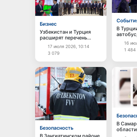
Cобыти
Бизнес
В Турци
Узбекистан и Турция
автобус
расширят перечень
человек
товаров с
16 июл
17 июля 2026, 10:14
преференциальным
1 484
3 079
торговым режимом
Безопас
В Самар
Безопасность
области
пресече
В Зангиатинском районе