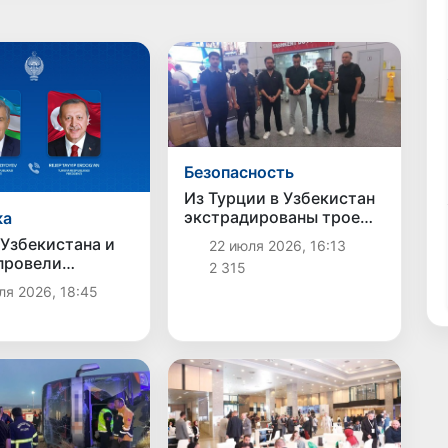
Безопасность
Из Турции в Узбекистан
экстрадированы трое
ка
граждан, находившихся
Узбекистана и
22 июля 2026, 16:13
в международном
провели
2 315
розыске по линии
ный разговор
я 2026, 18:45
Интерпола