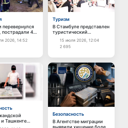
я
Туризм
и перевернулся
В Стамбуле представлен
, пострадали 46
туристический
потенциал Узбекистана в
я 2026, 14:52
15 июля 2026, 12:04
сфере паломнического
2 695
туризма
ность
Безопасность
кандской
 и Ташкенте
В Агентстве миграции
ны факты
выявили хищение более