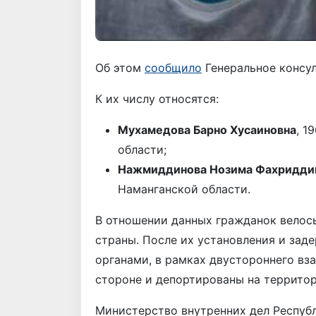
Об этом
сообщило
Генеральное консул
К их числу относятся:
Мухамедова Барно Хусаиновна
, 1
области;
Нажмиддинова Нозима Фахридди
Наманганской области.
В отношении данных гражданок велос
страны. После их установления и за
органами, в рамках двустороннего вз
стороне и депортированы на территор
Министерство внутренних дел Респуб