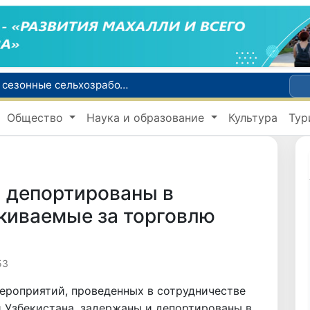
Узбекистанцы смогут трудоустроиться на сезонные сельхозработы в США по программе H-2A
В шести городах Ташкентской области модернизируют систему общественного транспорта
Общество
Наука и образование
Культура
Тур
й устойчивого развития
В июле представительство Агентства миграции в Москве оказало помощь более 1,8 тысячам граждан Узбекистана
зии по тяжелой атлетике
и депортированы в
киваемые за торговлю
53
ероприятий, проведенных в сотрудничестве
 Узбекистана, задержаны и депортированы в