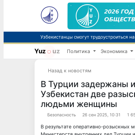
Yuz
uz
Политика
Экономика
В Узбекистане стартовал месячник Целе
Назад к новостям
Ташкент готовится принять чемпионат А
В Турции задержаны 
Узбекистан две разыс
людьми женщины
Безопасность
26 сен 2025, 10:31
1 6
В результате оперативно-розыскных м
Министерств внутренних дел Турции и