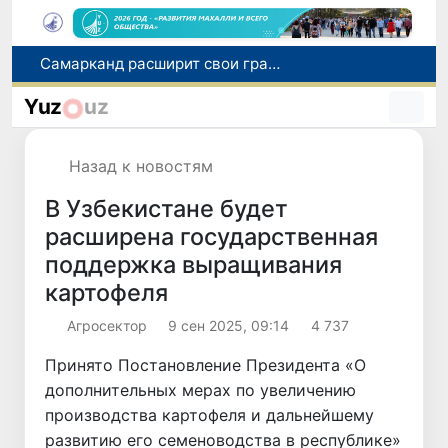
С 1 сентября пассажиры должны будут оплачивать проезд сразу при посадке в автобус
В Сурхандарье пресечена деятельность подпольной группы, планировавшей теракты и выезд в Сирию
Yuz
uz
В Узбекистане упростят открытие бизнеса и расширят возможности выбора фамилии для ребенка
В Хорватии при столкновении грузового и пассажирского поездов пострадали 24 человека
Назад к новостям
Самарканд расширит свои границы и приблизится к статусу города-миллионника
В Узбекистане будет
расширена государственная
поддержка выращивания
картофеля
Агросектор
9 сен 2025, 09:14
4 737
Принято Постановление Президента «О
дополнительных мерах по увеличению
производства картофеля и дальнейшему
развитию его семеноводства в республике»