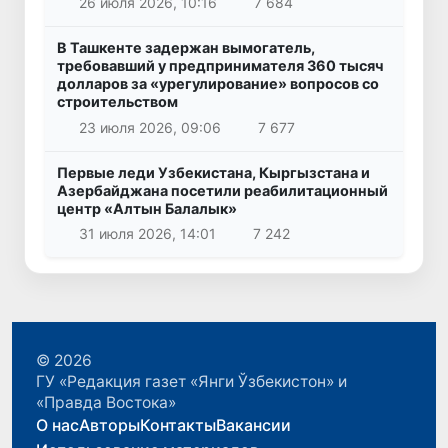
26 июля 2026, 10:16
7 684
В Ташкенте задержан вымогатель,
требовавший у предпринимателя 360 тысяч
долларов за «урегулирование» вопросов со
строительством
23 июля 2026, 09:06
7 677
Первые леди Узбекистана, Кыргызстана и
Азербайджана посетили реабилитационный
центр «Алтын Балалык»
31 июля 2026, 14:01
7 242
© 2026
ГУ «Редакция газет «Янги Ўзбекистон» и
«Правда Востока»
О нас
Авторы
Контакты
Вакансии