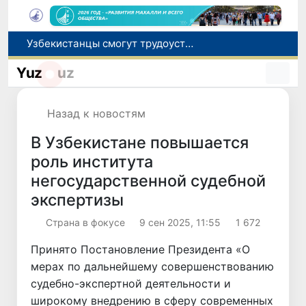
Узбекистанцы смогут трудоустроиться на сезонные сельхозработы в США по программе H-2A
В шести городах Ташкентской области модернизируют систему общественного транспорта
Yuz
uz
В Узбекистане стартовал месячник Целей устойчивого развития
В июле представительство Агентства миграции в Москве оказало помощь более 1,8 тысячам граждан Узбекистана
Назад к новостям
Ташкент готовится принять чемпионат Азии по тяжелой атлетике
В Узбекистане повышается
роль института
негосударственной судебной
экспертизы
Страна в фокусе
9 сен 2025, 11:55
1 672
Принято Постановление Президента «О
мерах по дальнейшему совершенствованию
судебно-экспертной деятельности и
широкому внедрению в сферу современных