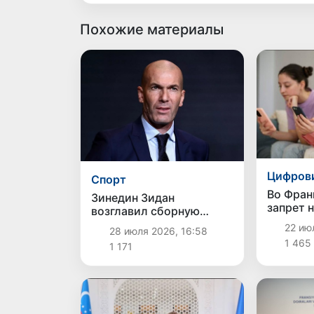
Похожие материалы
Цифров
Спорт
Во Фран
Зинедин Зидан
запрет 
возглавил сборную
социаль
Франции
22 июл
28 июля 2026, 16:58
детьми 
1 465
1 171