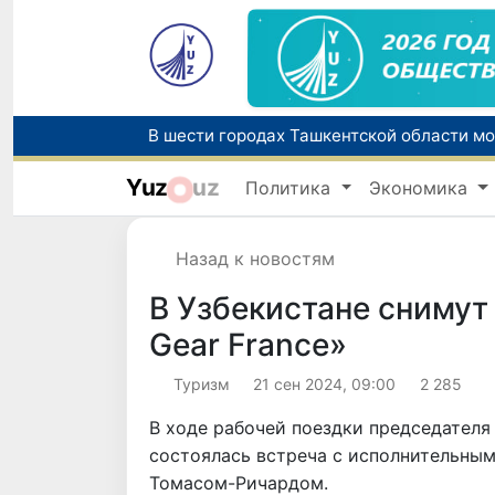
В Узбекистане стартовал месячник Целе
Yuz
uz
Политика
Экономика
Назад к новостям
В Узбекистане снимут
Gear France»
Туризм
21 сен 2024, 09:00
2 285
В ходе рабочей поездки председател
состоялась встреча с исполнительны
Томасом-Ричардом.