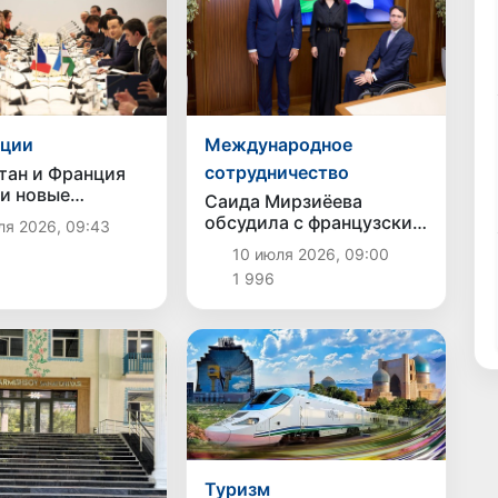
иции
Международное
сотрудничество
тан и Франция
и новые
Саида Мирзиёева
ционные
обсудила с французским
ля 2026, 09:43
 и расширение
бизнесом расширение
10 июля 2026, 09:00
ческого
сотрудничества в
ичества
1 996
ключевых отраслях
Туризм