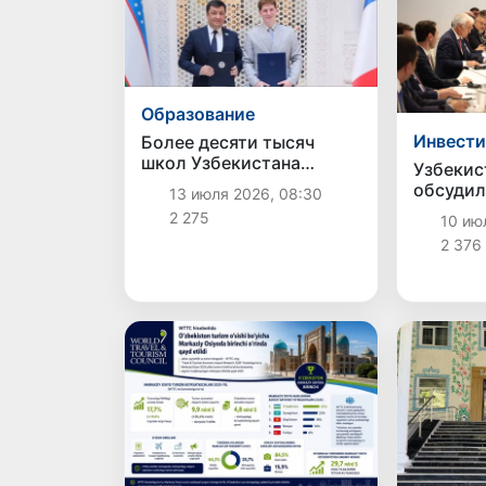
Образование
Инвест
Более десяти тысяч
школ Узбекистана
Узбекис
бесплатно подключат к
обсудил
13 июля 2026, 08:30
образовательной
инвести
2 275
10 ию
платформе «Canva»
проекты
2 376
экономи
сотрудн