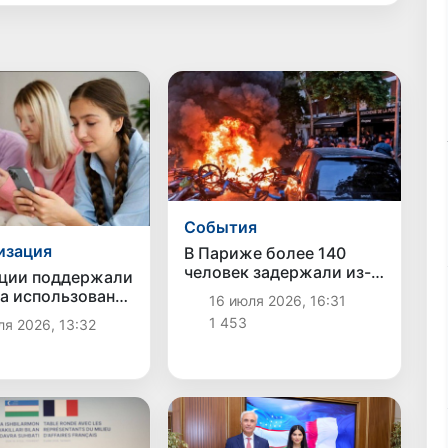
Cобытия
изация
В Париже более 140
человек задержали из-
ции поддержали
за беспорядков после
на использование
16 июля 2026, 16:31
полуфинала ЧМ
ных сетей
1 453
я 2026, 13:32
младше 15 лет