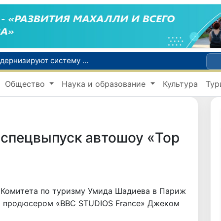
В шести городах Ташкентской области модернизируют систему общественного транспорта
й устойчивого развития
Общество
Наука и образование
Культура
Тур
В июле представительство Агентства миграции в Москве оказало помощь более 1,8 тысячам граждан Узбекистана
Сборная Узбекистана вышла в четвертьфинал «Игр Будущего - 2026» в Астане
Узбекистанцы смогут трудоустроиться на сезонные сельхозработы в США по программе H-2A
 спецвыпуск автошоу «Top
я Комитета по туризму Умида Шадиева в Париж
м продюсером «BBC STUDIOS France» Джеком