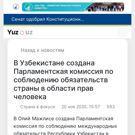
Сенат одобрил Конституционный закон о правовом статусе Администрации Президента Республики Узбекистан
В Ташкенте задержали подозреваемых в распространении крупной партии наркотиков
Yuz
uz
В Узбекистане упростят назначение пенсий по инвалидности
До 10 августа студенты могут исправить отклоненные заявления на перевод в государственные вузы
Назад к новостям
Страны Центральной Азии одобрили проект автоматизированного учета воды в бассейне Сырдарьи
В Узбекистане создана
Парламентская комиссия по
соблюдению обязательств
страны в области прав
человека
Страна в фокусе
20 ноя 2020, 15:57
593
В Олий Мажлисе создана Парламентская
комиссия по соблюдению международных
обязательств Республики Узбекистан в