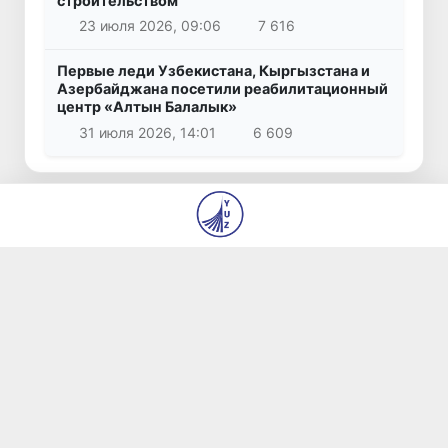
строительством
23 июля 2026, 09:06
7 616
Первые леди Узбекистана, Кыргызстана и
Азербайджана посетили реабилитационный
центр «Алтын Балалык»
31 июля 2026, 14:01
6 609
© 2026
ГУ «Редакция газет «Янги Ўзбекистон» и
«Правда Востока»
О нас
Авторы
Контакты
Вакансии
Использование материалов
Все права защищены.
Сделано
yuz.uz