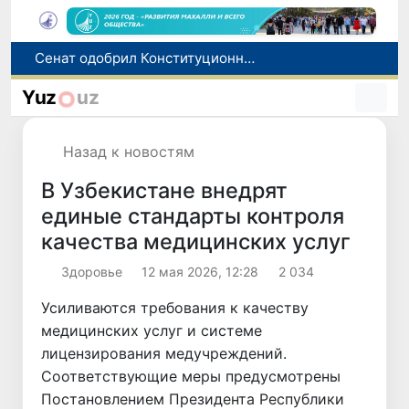
В Ташкенте задержали подозреваемых в распространении крупной партии наркотиков
В Узбекистане упростят назначение пенсий по инвалидности
Yuz
uz
До 10 августа студенты могут исправить отклоненные заявления на перевод в государственные вузы
Страны Центральной Азии одобрили проект автоматизированного учета воды в бассейне Сырдарьи
Назад к новостям
Сенат одобрил Конституционный закон о правовом статусе Администрации Президента Республики Узбекистан
В Узбекистане внедрят
единые стандарты контроля
качества медицинских услуг
Здоровье
12 мая 2026, 12:28
2 034
Усиливаются требования к качеству
медицинских услуг и системе
лицензирования медучреждений.
Соответствующие меры предусмотрены
Постановлением Президента Республики