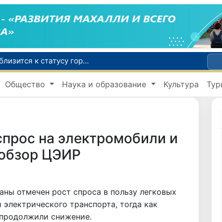
Самарканд расширит свои границы и приблизится к статусу города-миллионника
С 1 сентября пассажиры должны будут оплачивать проезд сразу при посадке в автобус
В Сурхандарье пресечена деятельность подпольной группы, планировавшей теракты и выезд в Сирию
Общество
Наука и образование
Культура
Тур
В Узбекистане упростят открытие бизнеса и расширят возможности выбора фамилии для ребенка
В Хорватии при столкновении грузового и пассажирского поездов пострадали 24 человека
спрос на электромобили и
 обзор ЦЭИР
аны отмечен рост спроса в пользу легковых
 электрического транспорта, тогда как
продолжили снижение.