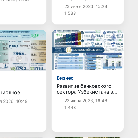
Азербайджаном:
бизнес-активность
23 июля 2026, 15:28
фика
регионов Узбекистана
1 538
показала рост в июне
Бизнес
Развитие банковского
-
сектора Узбекистана в
ционное
2017-2025 годах:
ичество
22 июня 2026, 16:46
я 2026, 10:48
инфографика
тана с
1 448
ью за девять
фографика