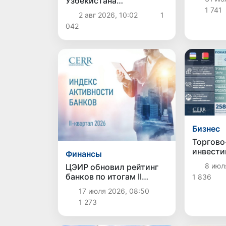
Узбекистана
Азии и 
демонстрирует
1 741
инфогра
2 авг 2026, 10:02
1
уверенный рост:
042
количество сделок
увеличилось на 25,3%
Бизнес
Торгово
инвести
Финансы
сотрудн
8 июл
ЦЭИР обновил рейтинг
Узбекис
банков по итогам II
1 836
Беларус
квартала 2026 года
лет: ин
17 июля 2026, 08:50
1 273