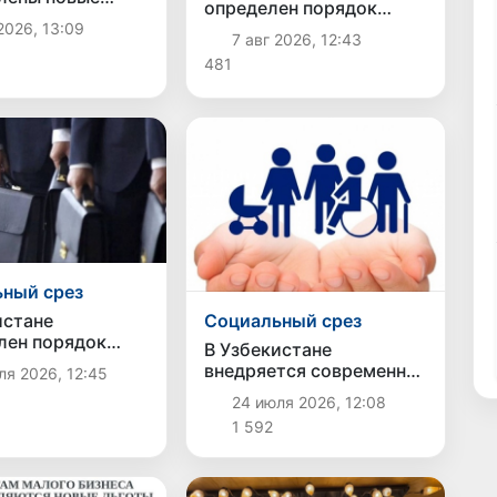
определен порядок
 классификации
перехода банков и МФО
2026, 13:09
ьзования
7 авг 2026, 12:43
на исламскую
ильных дорог
481
банковскую
деятельность
ный срез
истане
Социальный срез
лен порядок
В Узбекистане
ния ущерба,
внедряется современная
я 2026, 12:45
нного
система социальной
24 июля 2026, 12:08
ными решениями
работы
нов
1 592