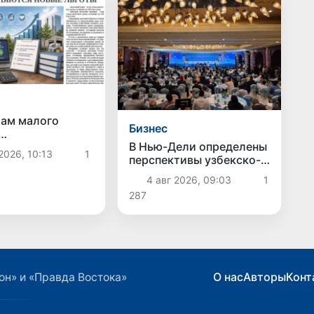
ам малого
Бизнес
В Нью-Дели определены
авляются новые
2026, 10:13
1
перспективы узбекско-
индийского делового
4 авг 2026, 09:03
1
партнерства
287
О нас
Авторы
Конт
он» и «Правда Востока»