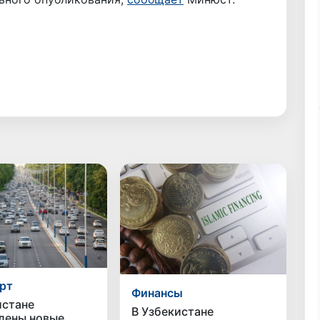
рт
Финансы
истане
В Узбекистане
лены новые