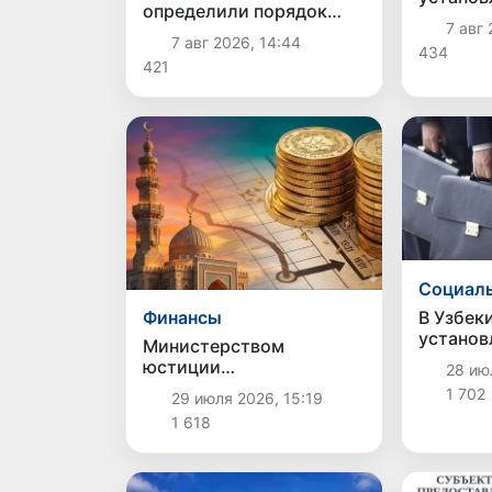
определили порядок
правила
7 авг 
создания и
и испол
7 авг 2026, 14:44
эксплуатации платных
434
автомоб
421
автодорог
Социаль
В Узбек
Финансы
установ
Министерством
возмеще
юстиции
28 июл
причине
зарегистрированы
1 702
29 июля 2026, 15:19
незакон
нормативные акты,
госорга
1 618
регулирующие
деятельность исламских
банков в Узбекистане