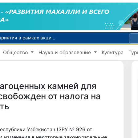
По всей республике продолжаются мероприятия в рамках акции «Актуальные 40 дней»
Оказавшийся в сложной ситуации в Германии соотечественник возвращен в Узбекистан
Общество
Наука и образование
Культура
Тур
В Узбекистане определили порядок создания и эксплуатации платных автодорог
Мошенничество при трудоустройстве за рубежом: в Каракалпакстане и Ташкенте выявлены новые случаи обмана граждан
В Сенате состоялась встреча с представителем Госдепартамента США
рагоценных камней для
вобожден от налога на
ть
еспублики Узбекистан (ЗРУ № 926 от
 и изменения в некоторые законодательные