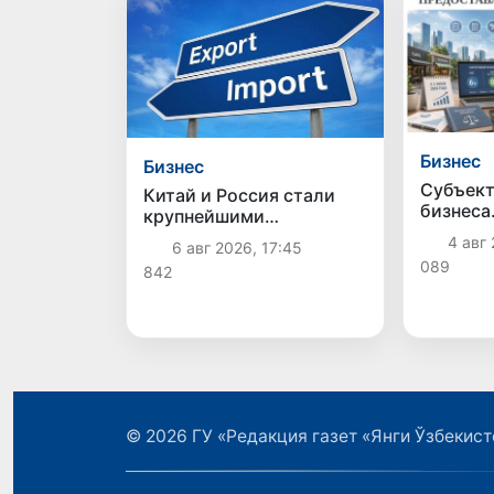
Бизнес
Бизнес
Субъект
Китай и Россия стали
бизнеса
крупнейшими
предост
торговыми партнерами
4 авг 
6 авг 2026, 17:45
льготы
Узбекистана в первом
089
842
полугодии 2026 года
© 2026
ГУ «Редакция газет «Янги Ўзбекист