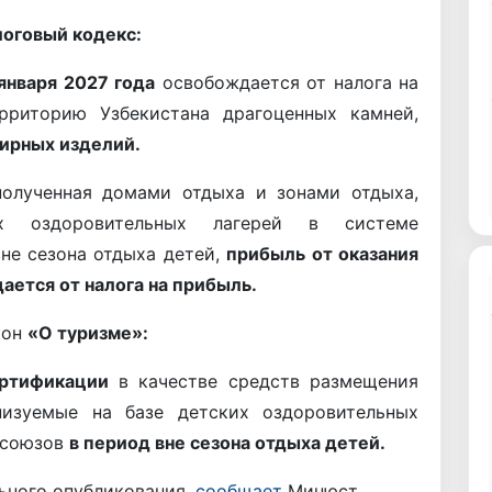
логовый кодекс:
 января 2027 года
освобождается от налога на
рриторию Узбекистана драгоценных камней,
ирных изделий.
олученная домами отдыха и зонами отдыха,
х оздоровительных лагерей в системе
не сезона отдыха детей,
прибыль от оказания
ается от налога на прибыль.
кон
«О туризме»:
ертификации
в качестве средств размещения
изуемые на базе детских оздоровительных
 союзов
в период вне сезона отдыха детей.
льного опубликования,
сообщает
Минюст.