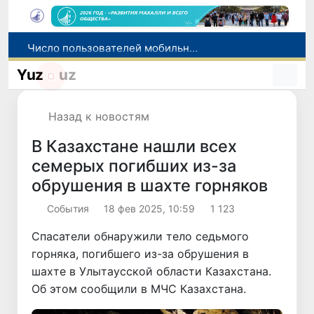
Число пользователей мобильного интернета в Узбекистане за 10 лет выросло в 4,3 раза
При содействии Генконсульства Узбекистана соотечественница, перенесшая инсульт в Алматы, вернулась на родину
Yuz
uz
В Ташкенте состоялось заседание Исполнительного комитета Федерации тяжелой атлетики Азии
Китай и Россия стали крупнейшими торговыми партнерами Узбекистана в первом полугодии 2026 года
Назад к новостям
Узбекистан впервые в своей истории примет престижную Международную олимпиаду по информатике IOI 2026
В Казахстане нашли всех
семерых погибших из-за
обрушения в шахте горняков
Cобытия
18 фев 2025, 10:59
1 123
Спасатели обнаружили тело седьмого
горняка, погибшего из-за обрушения в
шахте в Улытаусской области Казахстана.
Об этом сообщили в МЧС Казахстана.