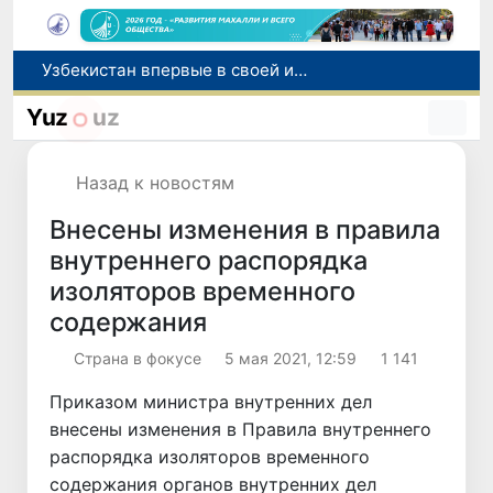
Узбекистан впервые в своей истории примет престижную Международную олимпиаду по информатике IOI 2026
Число пользователей мобильного интернета в Узбекистане за 10 лет выросло в 4,3 раза
Yuz
uz
При содействии Генконсульства Узбекистана соотечественница, перенесшая инсульт в Алматы, вернулась на родину
В Ташкенте состоялось заседание Исполнительного комитета Федерации тяжелой атлетики Азии
Назад к новостям
Китай и Россия стали крупнейшими торговыми партнерами Узбекистана в первом полугодии 2026 года
Внесены изменения в правила
внутреннего распорядка
изоляторов временного
содержания
Страна в фокусе
5 мая 2021, 12:59
1 141
Приказом министра внутренних дел
внесены изменения в Правила внутреннего
распорядка изоляторов временного
содержания органов внутренних дел