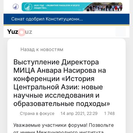
В Ташкенте задержали подозреваемых в распространении крупной партии наркотиков
В Узбекистане упростят назначение пенсий по инвалидности
Yuz
uz
До 10 августа студенты могут исправить отклоненные заявления на перевод в государственные вузы
Страны Центральной Азии одобрили проект автоматизированного учета воды в бассейне Сырдарьи
Назад к новостям
Сенат одобрил Конституционный закон о правовом статусе Администрации Президента Республики Узбекистан
Выступление Директора
МИЦА Анвара Насирова на
конференции «История
Центральной Азии: новые
научные исследования и
образовательные подходы»
Страна в фокусе
14 апр 2021, 22:29
1 748
Уважаемые участники форума! Позвольте
от имени Международного института