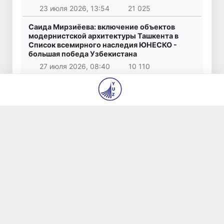
23 июля 2026, 13:54
21 025
Саида Мирзиёева: включение объектов
модернистской архитектуры Ташкента в
Список всемирного наследия ЮНЕСКО -
большая победа Узбекистана
27 июля 2026, 08:40
10 110
22,5 тысячи долларов за несуществующие
автомобили: житель Ташкента стал жертвой
мошенничества
26 июля 2026, 10:16
7 641
В Ташкенте задержан вымогатель,
требовавший у предпринимателя 360 тысяч
долларов за «урегулирование» вопросов со
строительством
23 июля 2026, 09:06
7 624
В шести городах Ташкентской области
модернизируют систему общественного
транспорта