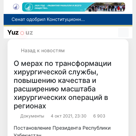
В Ташкенте задержали подозреваемых в распространении крупной партии наркотиков
В Узбекистане упростят назначение пенсий по инвалидности
Yuz
uz
До 10 августа студенты могут исправить отклоненные заявления на перевод в государственные вузы
Страны Центральной Азии одобрили проект автоматизированного учета воды в бассейне Сырдарьи
Назад к новостям
Сенат одобрил Конституционный закон о правовом статусе Администрации Президента Республики Узбекистан
О мерах по трансформации
хирургической службы,
повышению качества и
расширению масштаба
хирургических операций в
регионах
Документы
4 окт 2021, 23:30
6 903
Постановление Президента Республики
Узбекистан