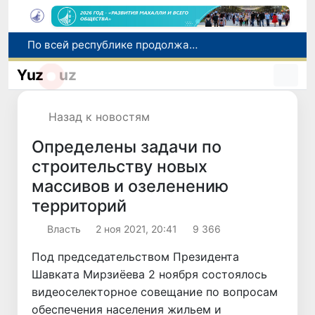
По всей республике продолжаются мероприятия в рамках акции «Актуальные 40 дней»
Оказавшийся в сложной ситуации в Германии соотечественник возвращен в Узбекистан
Yuz
uz
В Узбекистане определили порядок создания и эксплуатации платных автодорог
Мошенничество при трудоустройстве за рубежом: в Каракалпакстане и Ташкенте выявлены новые случаи обмана граждан
Назад к новостям
В Сенате состоялась встреча с представителем Госдепартамента США
Определены задачи по
строительству новых
массивов и озеленению
территорий
Власть
2 ноя 2021, 20:41
9 366
Под председательством Президента
Шавката Мирзиёева 2 ноября состоялось
видеоселекторное совещание по вопросам
обеспечения населения жильем и