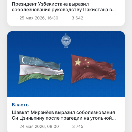
Президент Узбекистана выразил
соболезнования руководству Пакистана в
связи с терактом в Кветте
25 мая 2026, 16:30
3 642
Власть
Шавкат Мирзиёев выразил соболезнования
Си Цзиньпину после трагедии на угольной
шахте в Китае
24 мая 2026, 08:00
3 745