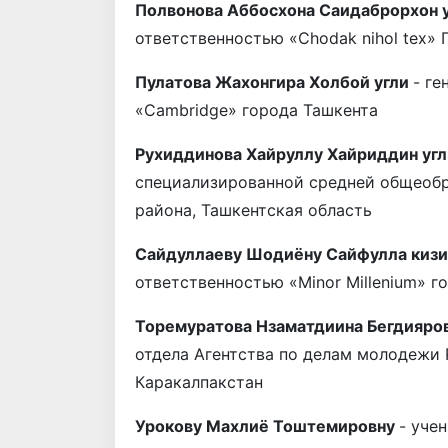
Полвонова Аббосхона Саидаброрхон 
ответственностью «Chodak nihol tex» 
Пулатова Жахонгира Холбой угли
- ге
«Cambridge» города Ташкента
Рухиддинова Хайруллу Хайриддин уг
специализированной средней общеоб
района, Ташкентская область
Сайдуллаеву Шодиёну Сайфулла киз
ответственностью «Minor Millenium» г
Торемуратова Нзаматдиина Бегдияро
отдела Агентства по делам молодежи 
Каракалпакстан
Урокову Махлиё Тоштемировну
- уче