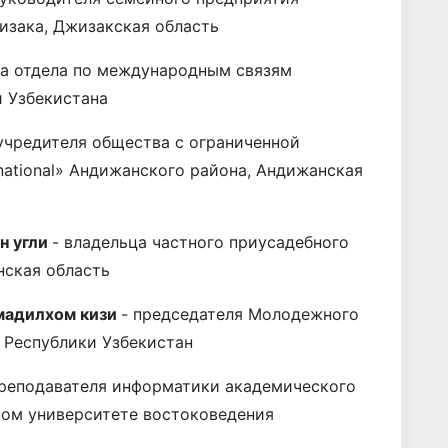
зака, Джизакская область
ка отдела по международным связям
 Узбекистана
 учредителя общества с ограниченной
rnational» Андижанского района, Андижанская
н угли
- владельца частного приусадебного
нская область
мадилхом кизи
- председателя Молодежного
 Республики Узбекистан
преподавателя информатики академического
ном университете востоковедения