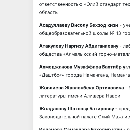
ответственностью «Олий стандарт те
область
Асадуллаеву Висолу Бехзод кизи
- уч
общеобразовательной школы № 13 гор
Атакулову Наргизу Абдиганиевну
- ла
общества «Алмалыкский горно-металл
Ахмеджанова Музаффара Бахтиёр уг
«Даштбоғ» города Намангана, Наманга
Жовлиева Жавлонбека Ортиковича
-
литературы имени Алишера Навои
Жолдасову Шахнозу Батировну
- пре
Законодательной палате Олий Мажлис
Исламова Самандара Баходир угли
- 