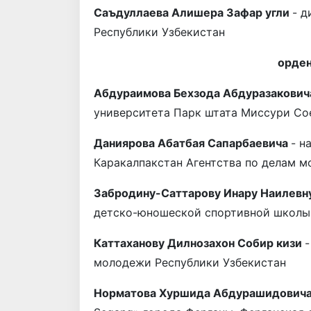
Саъдуллаева Алишера Зафар угли
- д
Республики Узбекистан
орде
Абдураимова Бехзода Абдуразакови
университета Парк штата Миссури С
Даниярова Абатбая Сапарбаевича
- н
Каракалпакстан Агентства по делам 
Забродину-Саттарову Инару Наилевн
детско-юношеской спортивной школы 
Каттаханову Дилнозахон Собир кизи
-
молодежи Респуб­лики Узбекистан
Норматова Хуршида Абдурашидович