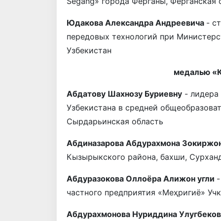
Segang» города Ферганы, Ферганская 
Юдакова Александра Андреевича
- с
передовых технологий при Министерст
Узбекистан
медалью «
Абдатову Шахнозу Буриевну
- лидера
Узбекистана в средней общеобразоват
Сырдарьинская область
Абдиназарова Абдурахмона Зокиржон
Кызырыкского района, бахши, Сурхан
Абдуразокова Оллоёра Алижон угли
-
частного предприятия «Меҳригиё» Учк
Абдурахмонова Нуриддина Улугбеков