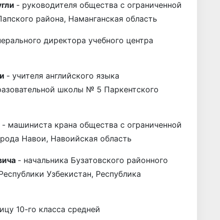
угли
- руководителя общества с ограниченной
Папского района, Наманганская область
нерального директора учебного центра
ли
- учителя английского языка
разовательной школы № 5 Паркентского
и
- машиниста крана общества с ограниченной
орода Навои, Навоийская область
вича
- начальника Бузатовского районного
Республики Узбеки­стан, Республика
ницу 10-го класса средней