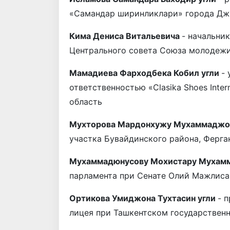
«Самандар ширинликлари» города Джи
Кима Дениса Витальевича
- начальни
Центрального совета Союза молодежи
Мамадиева Фарходбека Кобил угли
-
ответственностью «Clasika Shoes Inte
область
Мухторова Мардонхужу Мухаммаджо
участка Бувайдинского района, Ферга
Мухаммадюнусову Мохистару Мухам
парламента при Сенате Олий Мажлиса
Ортикова Умиджона Тухтасин угли
- 
лицея при Ташкентском государствен