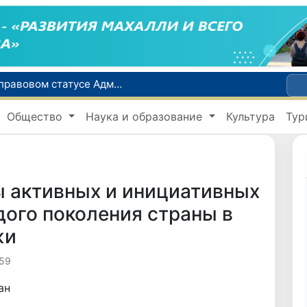
Сенат одобрил Конституционный закон о правовом статусе Администрации Президента Республики Узбекистан
В Ташкенте задержали подозреваемых в распространении крупной партии наркотиков
сий по инвалидности
Общество
Наука и образование
Культура
Тур
До 10 августа студенты могут исправить отклоненные заявления на перевод в государственные вузы
Страны Центральной Азии одобрили проект автоматизированного учета воды в бассейне Сырдарьи
ы активных и инициативных
ого поколения страны в
жи
59
ан