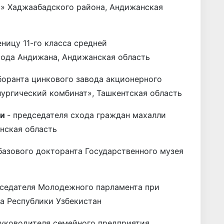
х» Хаджаабадского района, Андижанская
еницу 11-го класса средней
ода Андижана, Андижанская область
боранта цинкового завода акционерного
ургический комбинат», Ташкентская область
ли
- председателя схода граждан махалли
нская область
 базового докторанта Государственного музея
дседателя Молодежного парламента при
а Республики Узбекистан
руководителя семейного предприятия