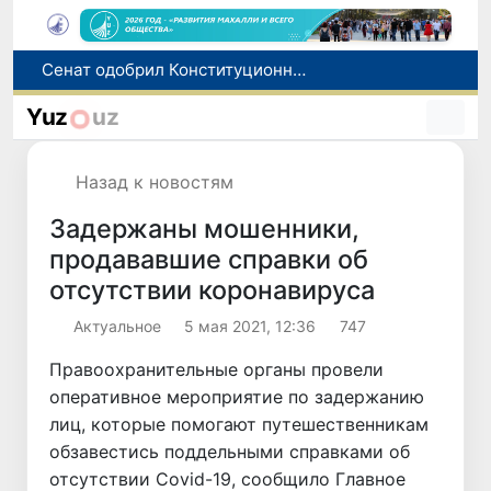
В Ташкенте задержали подозреваемых в распространении крупной партии наркотиков
В Узбекистане упростят назначение пенсий по инвалидности
Yuz
uz
До 10 августа студенты могут исправить отклоненные заявления на перевод в государственные вузы
Страны Центральной Азии одобрили проект автоматизированного учета воды в бассейне Сырдарьи
Назад к новостям
Сенат одобрил Конституционный закон о правовом статусе Администрации Президента Республики Узбекистан
Задержаны мошенники,
продававшие справки об
отсутствии коронавируса
Актуальное
5 мая 2021, 12:36
747
Правоохранительные органы провели
оперативное мероприятие по задержанию
лиц, которые помогают путешественникам
обзавестись поддельными справками об
отсутствии Covid-19, сообщило Главное