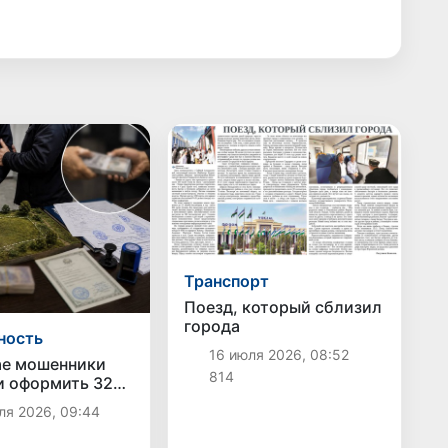
Транспорт
Поезд, который сблизил
города
ность
16 июля 2026, 08:52
ае мошенники
814
 оформить 32
емли и похитили
ля 2026, 09:44
 долларов