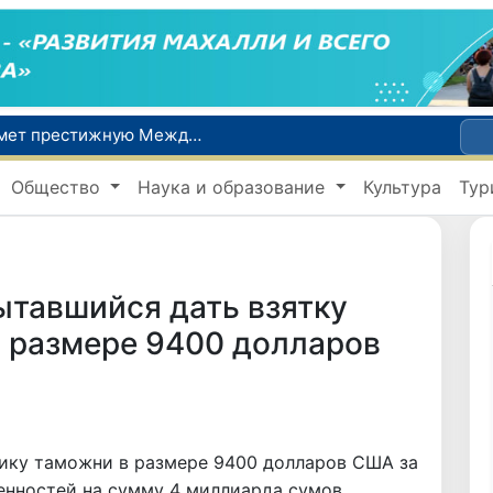
Узбекистан впервые в своей истории примет престижную Международную олимпиаду по информатике IOI 2026
Число пользователей мобильного интернета в Узбекистане за 10 лет выросло в 4,3 раза
Общество
Наука и образование
Культура
Тур
При содействии Генконсульства Узбекистана соотечественница, перенесшая инсульт в Алматы, вернулась на родину
В Ташкенте состоялось заседание Исполнительного комитета Федерации тяжелой атлетики Азии
Китай и Россия стали крупнейшими торговыми партнерами Узбекистана в первом полугодии 2026 года
ытавшийся дать взятку
в размере 9400 долларов
нику таможни в размере 9400 долларов США за
енностей на сумму 4 миллиарда сумов.