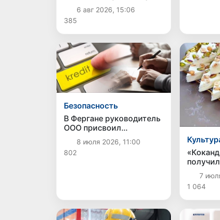
ЮНЕСКО по медиа- и
6 авг 2026, 15:06
информационной
385
грамотности
Безопасность
В Фергане руководитель
ООО присвоил
кредитные средства на
Культур
8 июля 2026, 11:00
сумму 1,5 млрд сумов
«Коканд
802
получил
географ
7 июл
указани
1 064