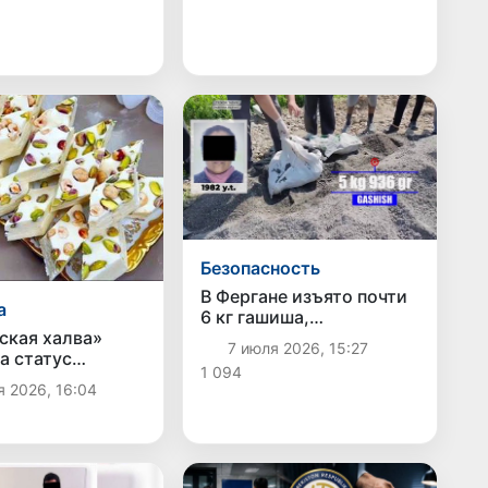
Безопасность
В Фергане изъято почти
а
6 кг гашиша,
спрятанного в куче
ская халва»
7 июля 2026, 15:27
щебня
а статус
1 094
ического
я 2026, 16:04
я