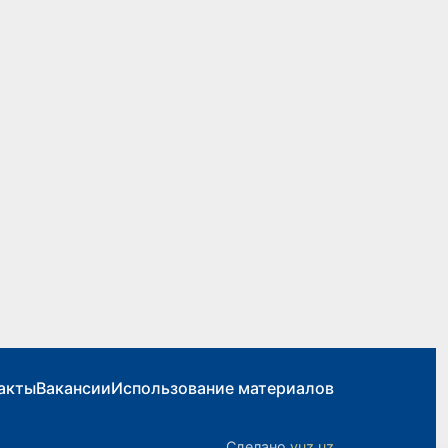
акты
Вакансии
Использование материалов
Сделано
yuz.uz