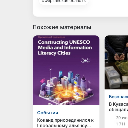
#Ферганская область
Похожие материалы
Безопас
В Кувас
обещали
Cобытия
сотки з
29 ию
Коканд присоединился к
5 тысяч
1 711
Глобальному альянсу