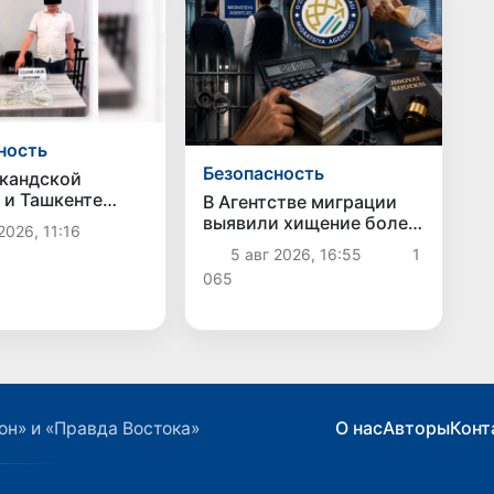
ность
Безопасность
кандской
 и Ташкенте
В Агентстве миграции
ны факты
выявили хищение более
2026, 11:16
ии и
1 млрд сумов
5 авг 2026, 16:55
1
ичества
бюджетных средств
065
О нас
Авторы
Конт
он» и «Правда Востока»