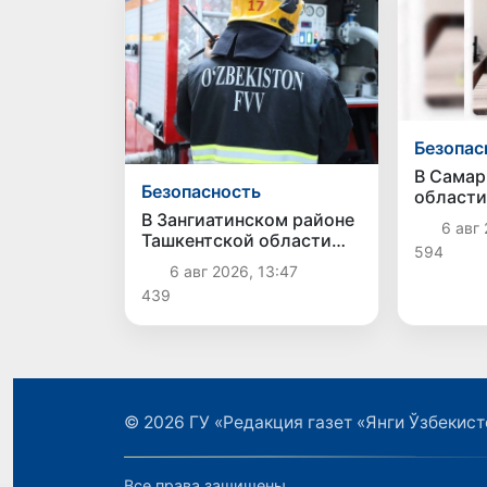
Безопас
В Самар
Безопасность
области
пресече
В Зангиатинском районе
6 авг 
коррупц
Ташкентской области
594
мошенн
произошёл пожар в
6 авг 2026, 13:47
магазине
439
© 2026
ГУ «Редакция газет «Янги Ўзбекист
Все права защищены.