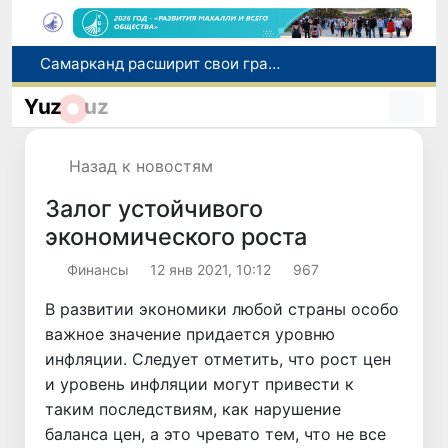
С 1 сентября пассажиры должны будут оплачивать проезд сразу при посадке в автобус
В Сурхандарье пресечена деятельность подпольной группы, планировавшей теракты и выезд в Сирию
Yuz
uz
В Узбекистане упростят открытие бизнеса и расширят возможности выбора фамилии для ребенка
В Хорватии при столкновении грузового и пассажирского поездов пострадали 24 человека
Назад к новостям
Самарканд расширит свои границы и приблизится к статусу города-миллионника
Залог устойчивого
экономического роста
Финансы
12 янв 2021, 10:12
967
В развитии экономики любой страны особо
важное значение придается уровню
инфляции. Следует отметить, что рост цен
и уровень инфляции могут привести к
таким последствиям, как нарушение
баланса цен, а это чревато тем, что не все