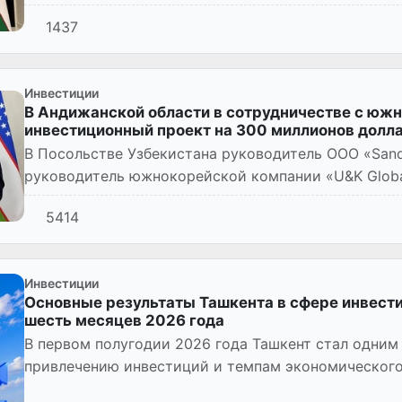
использованием водородных те...
1437
Инвестиции
В Андижанской области в сотрудничестве с юж
инвестиционный проект на 300 миллионов долл
В Посольстве Узбекистана руководитель ООО «Sand
руководитель южнокорейской компании «U&K Globa
инвестиционное соглашение о ст...
5414
Инвестиции
Основные результаты Ташкента в сфере инвести
шесть месяцев 2026 года
В первом полугодии 2026 года Ташкент стал одним
привлечению инвестиций и темпам экономического
направлены на создание...