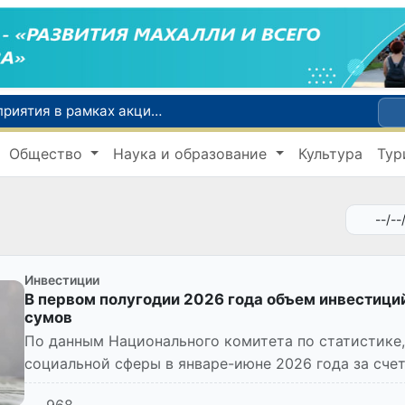
По всей республике продолжаются мероприятия в рамках акции «Актуальные 40 дней»
Оказавшийся в сложной ситуации в Германии соотечественник возвращен в Узбекистан
Общество
Наука и образование
Культура
Тур
В Узбекистане определили порядок создания и эксплуатации платных автодорог
Мошенничество при трудоустройстве за рубежом: в Каракалпакстане и Ташкенте выявлены новые случаи обмана граждан
В Сенате состоялась встреча с представителем Госдепартамента США
Инвестиции
В первом полугодии 2026 года объем инвестиций
сумов
По данным Национального комитета по статистике,
социальной сферы в январе-июне 2026 года за сче
было освоено 338,9 трлн сум...
968