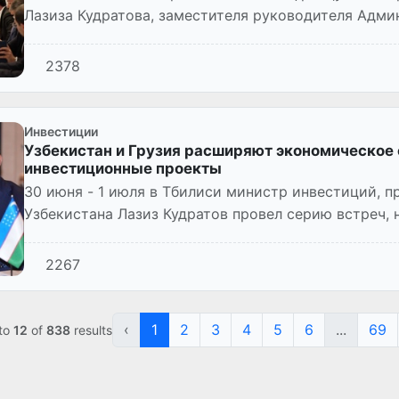
Лазиза Кудратова, заместителя руководителя Адм
Озодзода, советника Пре...
2378
Инвестиции
Узбекистан и Грузия расширяют экономическое
инвестиционные проекты
30 июня - 1 июля в Тбилиси министр инвестиций, 
Узбекистана Лазиз Кудратов провел серию встреч, 
практического экономического сот...
2267
‹
1
2
3
4
5
6
...
69
to
12
of
838
results