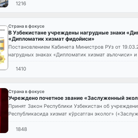
1216
Страна в фокусе
В Узбекистане учреждены нагрудные знаки «Ди
«Дипломатик хизмат фидойиси»
Постановлением Кабинета Министров РУз от 19.03.
нагрудных знаках «Дипломатик хизмат аълочиси» и
1410
Страна в фокусе
Учреждено почетное звание «Заслуженный экол
Принят Закон Республики Узбекистан об учреждени
Республикасида хизмат кўрсатган эколог» («Заслу
Узбекистан») за № ЗРУ-1048 от...
1848