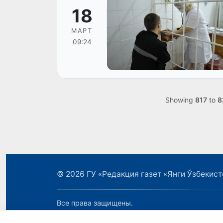
18
МАРТ
09:24
Showing
817
to
8
© 2026
ГУ «Редакция газет «Янги Ўзбекист
Все права защищены.