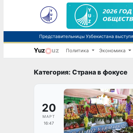
Yuz
uz
Политика
Экономика
Категория: Страна в фокусе
20
МАРТ
16:47