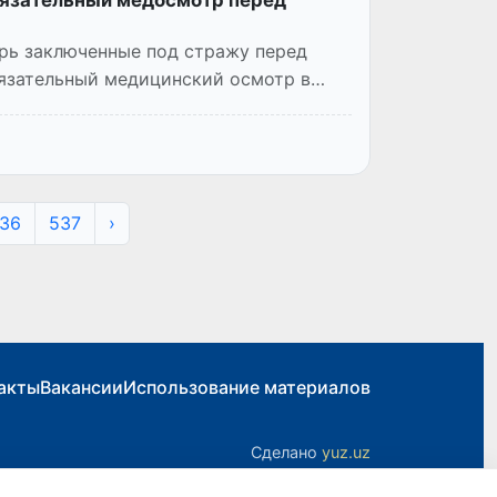
бязательный медосмотр перед
рь заключенные под стражу перед
язательный медицинский осмотр в
36
537
›
акты
Вакансии
Использование материалов
Сделано
yuz.uz