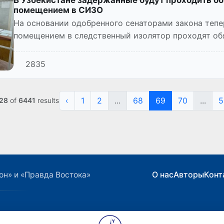
В Узбекистане задержанные будут проходить о
помещением в СИЗО
На основании одобренного сенаторами закона тепе
помещением в следственный изолятор проходят об
самом следственном изол...
2835
‹
1
2
...
68
69
70
...
5
28
of
6441
results
О нас
Авторы
Конт
он» и «Правда Востока»