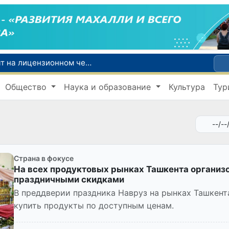
Представительницы Узбекистана выступят на лицензионном чемпионате мира по художественной гимнастике
В июле в Узбекистане зафиксировано снижение цен на продукты питания и рост стоимости отдельных товаров и услуг
Общество
Наука и образование
Культура
Тур
«Узатом» и венгерская компания «MVM EGI Zrt.» обсудили реализацию проекта систем сухого охлаждения для АЭС
В Сенате обсудили меры по улучшению позиций Узбекистана в международных рейтингах и индексах
Эбола выходит из-под контроля: в ДРК за неделю число больных выросло вдвое, ВОЗ бьет тревогу
Страна в фокусе
На всех продуктовых рынках Ташкента организ
праздничными скидками
В преддверии праздника Навруз на рынках Ташкент
купить продукты по доступным ценам.