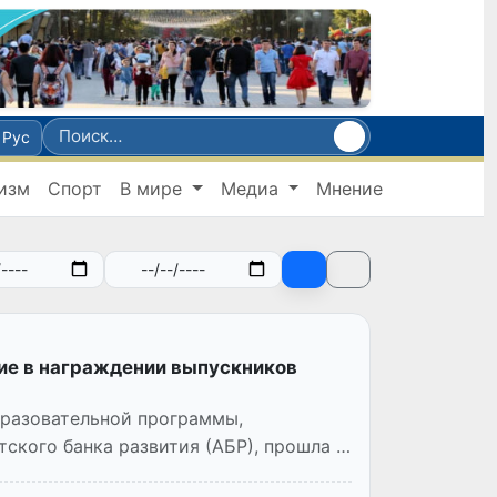
Рус
изм
Спорт
В мире
Медиа
Мнение
ие в награждении выпускников
разовательной программы,
ского банка развития (АБР), прошла в