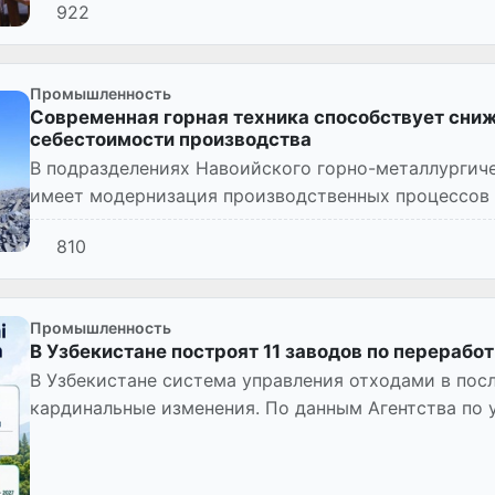
922
Промышленность
Современная горная техника способствует сниж
себестоимости производства
В подразделениях Навоийского горно-металлургич
имеет модернизация производственных процессов 
горнодобывающей техники.
810
Промышленность
В Узбекистане построят 11 заводов по переработ
В Узбекистане система управления отходами в пос
кардинальные изменения. По данным Агентства по
циркулярной экономики, в стран...