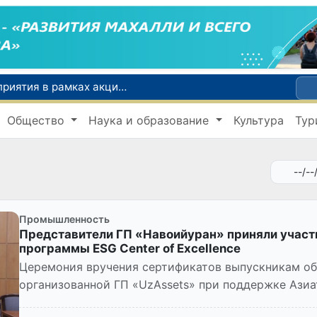
По всей республике продолжаются мероприятия в рамках акции «Актуальные 40 дней»
Оказавшийся в сложной ситуации в Германии соотечественник возвращен в Узбекистан
Общество
Наука и образование
Культура
Тур
В Узбекистане определили порядок создания и эксплуатации платных автодорог
Мошенничество при трудоустройстве за рубежом: в Каракалпакстане и Ташкенте выявлены новые случаи обмана граждан
В Сенате состоялась встреча с представителем Госдепартамента США
Промышленность
Представители ГП «Навоийуран» приняли участ
программы ESG Center of Excellence
Церемония вручения сертификатов выпускникам об
организованной ГП «UzAssets» при поддержке Азиат
Высшей школе бизнеса и п...