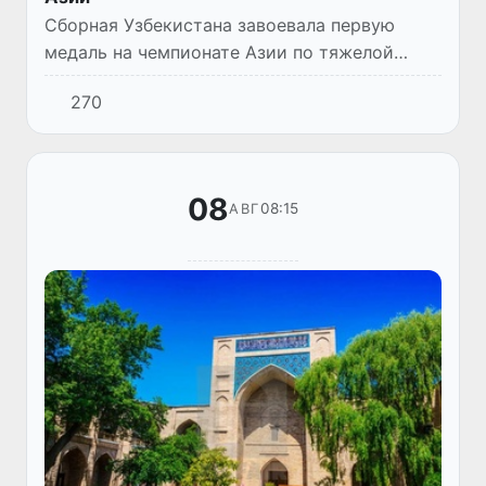
Сборная Узбекистана завоевала первую
медаль на чемпионате Азии по тяжелой
атлетике среди юниоров и молодежи.
270
Бронзовой призершей континентального
первенства стала Солиха Баходирова...
08
08:15
АВГ