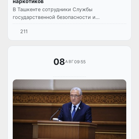
наркотиков
В Ташкенте сотрудники Службы
государственной безопасности и
таможенных органов пресекли деятельность
211
лиц, подозреваемых в распространении
наркотических веществ методом
«закладок».
08
09:55
АВГ