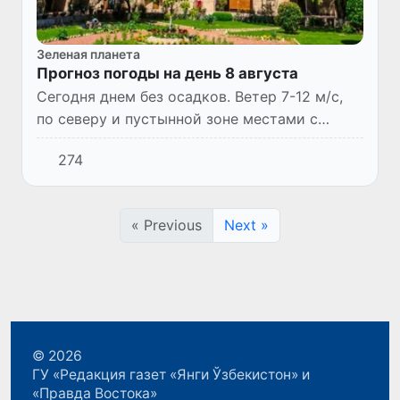
Зеленая планета
Прогноз погоды на день 8 августа
Сегодня днем без осадков. Ветер 7-12 м/с,
по северу и пустынной зоне местами с
усилением до 13-18 м/с, в отдельных
274
районах с пыльным поземком. Температура
33-38°.
« Previous
Next »
© 2026
ГУ «Редакция газет «Янги Ўзбекистон» и
«Правда Востока»