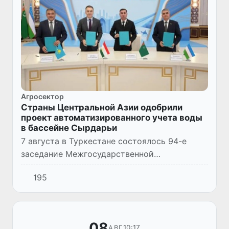
Агросектор
Страны Центральной Азии одобрили
проект автоматизированного учета воды
в бассейне Сырдарьи
7 августа в Туркестане состоялось 94-е
заседание Межгосударственной
координационной водохозяйственной
195
комиссии (МКВК) Центральной Азии с
участием министра водного хозяйства
Узбекис...
08
10:17
АВГ