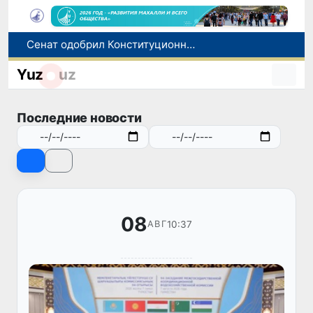
Сенат одобрил Конституционный закон о правовом статусе Администрации Президента Республики Узбекистан
В Ташкенте задержали подозреваемых в распространении крупной партии наркотиков
Yuz
uz
В Узбекистане упростят назначение пенсий по инвалидности
До 10 августа студенты могут исправить отклоненные заявления на перевод в государственные вузы
Последние новости
Страны Центральной Азии одобрили проект автоматизированного учета воды в бассейне Сырдарьи
08
10:37
АВГ