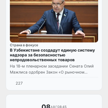
Страна в фокусе
В Узбекистане создадут единую систему
надзора за безопасностью
непродовольственных товаров
На 18-м пленарном заседании Сената Олий
Мажлиса одобрен Закон «О рыночном
надзоре», который вводит единый механизм
227
контроля за безопасностью
непродовольственных товаров. Документ п...
08
08:45
АВГ