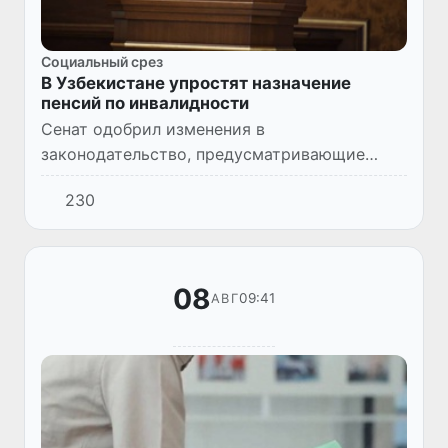
Социальный срез
В Узбекистане упростят назначение
пенсий по инвалидности
Сенат одобрил изменения в
законодательство, предусматривающие
проактивное назначение пенсии по
230
инвалидности I и II группы без обращения
гражданина, а также ее перерасчет раз в
два...
08
09:41
АВГ