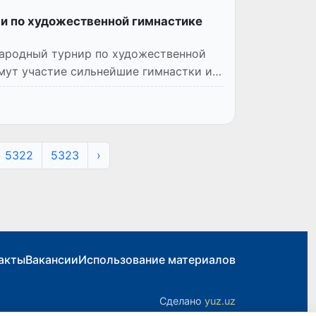
и по художественной гимнастике
народный турнир по художественной
имут участие сильнейшие гимнастки из
5322
5323
›
акты
Вакансии
Использование материалов
Сделано
yuz.uz