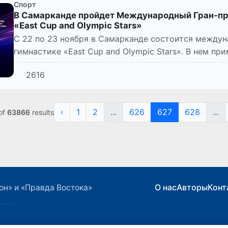
Спорт
В Самарканде пройдет Международный Гран-пр
«East Cup and Olympic Stars»
С 22 по 23 ноября в Самарканде состоится между
гимнастике «East Cup and Olympic Stars». В нем пр
12 стран, вклю...
2616
‹
1
2
...
626
627
628
...
of
63866
results
О нас
Авторы
Конт
он» и «Правда Востока»