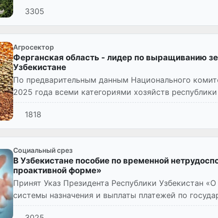
3305
Агросектор
Ферганская область - лидер по выращиванию зе
Узбекистане
По предварительным данным Национального комитет
2025 года всеми категориями хозяйств республики
и зернобобовых...
1818
Социальный срез
В Узбекистане пособие по временной нетрудосп
проактивной форме»
Принят Указ Президента Республики Узбекистан «
системы назначения и выплаты платежей по госуд
страхованию» (№УП–206 от 03.11.2025...
3025