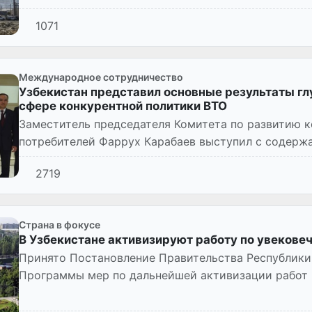
1071
Международное сотрудничество
Узбекистан представил основные результаты г
сфере конкурентной политики ВТО
Заместитель председателя Комитета по развитию к
потребителей Фаррух Карабаев выступил с содержа
квартире Всемирной торговой орган...
2719
Страна в фокусе
В Узбекистане активизируют работу по увекове
Принято Постановление Правительства Республики
Программы мер по дальнейшей активизации работ 
жертв репрессий в нашей с...