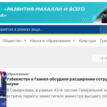
По всей республике продолжаются мероприятия в рамках акции «Актуальные 40 дней»
Оказавшийся в сложной ситуации в Германии соотечественник возвращен в Узбекистан
Общество
Наука и образование
Культура
Тур
В Узбекистане определили порядок создания и эксплуатации платных автодорог
Мошенничество при трудоустройстве за рубежом: в Каракалпакстане и Ташкенте выявлены новые случаи обмана граждан
В Сенате состоялась встреча с представителем Госдепартамента США
Образование
Узбекистан и Гвинея обсудили расширении сотр
науки
В Самарканде, в рамках 43-й сессии Генеральной
встреча первого заместителя министра высшего об
Республики Узбекистан Сард...