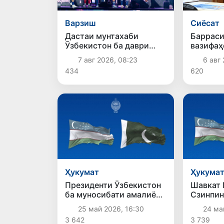
Сиёсат
Варзиш
Барраси
Дастаи мунтахаби
вазифаҳ
Ӯзбекистон ба даври
дар соҳ
чорякниҳоии «Бозиҳои
6 авг 
7 авг 2026, 08:23
Оянда – 2026» дар
620
434
Остона роҳ ёфт
Ҳукумат
Ҳукума
Президенти Ӯзбекистон
Шавкат 
ба муносибати амалиёти
Сзинпин
террористӣ дар Кветта
дар кон
25 май 2026, 16:30
24 ма
ҳамдардӣ ирсол кард
изҳори 
3 642
3 739