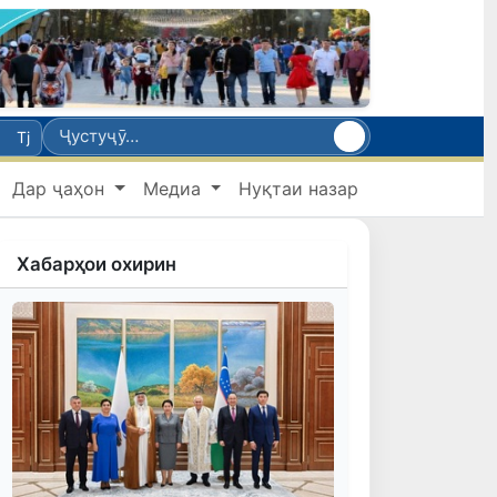
Tj
Дар ҷаҳон
Медиа
Нуқтаи назар
Хабарҳои охирин