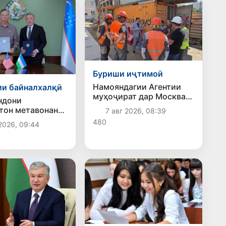
Буриши иҷтимоӣ
Намояндагии Агентии
и байналхалқӣ
муҳоҷират дар Москва
ндони
моҳи июл ба зиёда аз 1,8
тон метавонанд
7 авг 2026, 08:39
ҳазор шаҳрванди
раи барномаи H-
480
2026, 09:44
Ӯзбекистон кумак
орҳои мавсимии
расонд
зӣ дар ИМА
р шаванд