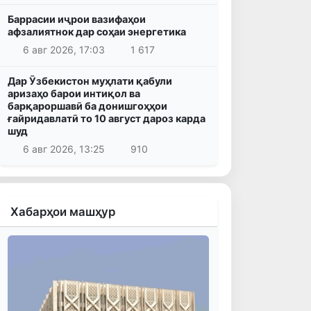
Баррасии иҷрои вазифаҳои
афзалиятнок дар соҳаи энергетика
6 авг 2026, 17:03
1 617
Дар Ӯзбекистон муҳлати қабули
аризаҳо барои интиқол ва
барқароршавӣ ба донишгоҳҳои
ғайридавлатӣ то 10 август дароз карда
шуд
6 авг 2026, 13:25
910
Хабарҳои машҳур