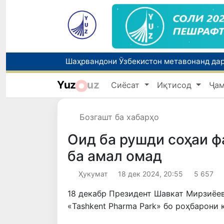
Yuz
uz
Сиёсат
Иқтисод
Ҷа
Бозгашт ба хабарҳо
Оид ба рушди соҳаи 
ба амал омад
Ҳукумат
18 дек 2024, 20:55
5 657
18 декабр Президент Шавкат Мирзиёев
«Tashkent Pharma Park» бо роҳбарони