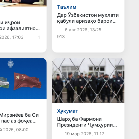
Таълим
Дар Ӯзбекистон муҳлати
қабули аризаҳо барои
и иҷрои
интиқол ва
ои афзалиятнок
6 авг 2026, 13:25
барқароршавӣ ба
аи энергетика
913
2026, 17:03
1
донишгоҳҳои
ғайридавлатӣ то 10
август дароз карда шуд
т
Ҳукумат
Мирзиёев ба Си
Шарҳ ба Фармони
 пас аз фоҷеа
Президенти Ҷумҳурии
и ангишти Чин
й 2026, 08:00
Ӯзбекистон «Дар бораи
ҳамдардӣ кард
19 мар 2026, 11:17
афви гурӯҳи шахсоне, ки