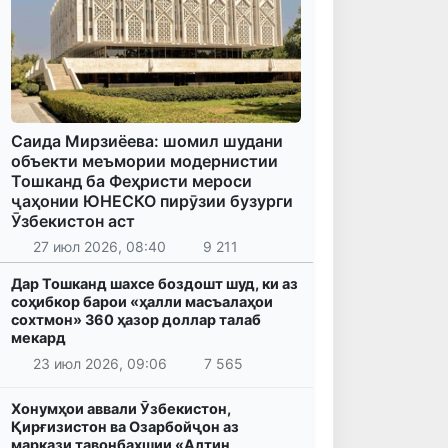
Саида Мирзиёева: шомил шудани
объекти меъмории модернистии
Тошканд ба Феҳристи мероси
ҷаҳонии ЮНЕСКО пирӯзии бузурги
Ӯзбекистон аст
27 июл 2026, 08:40
9 211
Дар Тошканд шахсе боздошт шуд, ки аз
соҳибкор барои «ҳалли масъалаҳои
сохтмон» 360 ҳазор доллар талаб
мекард
23 июл 2026, 09:06
7 565
Хонумҳои аввали Ӯзбекистон,
Қирғизистон ва Озарбойҷон аз
маркази тавонбахшии «Алтин