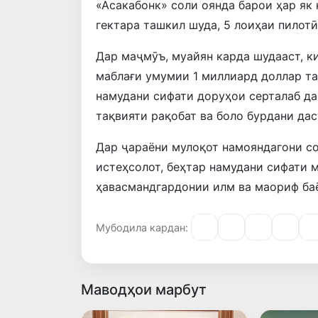
«Асакабонк» соли оянда барои ҳар як
гектара ташкил шуда, 5 лоиҳаи пилот
Дар маҷмӯъ, муайян карда шудааст, к
маблағи умумии 1 миллиард доллар т
намудани сифати доруҳои серталаб дар
тақвияти рақобат ва боло бурдани да
Дар ҷараёни мулоқот намояндагони с
истеҳсолот, беҳтар намудани сифати м
ҳавасмандгардонии илм ва маориф баё
Мубодила кардан:
Маводҳои марбут