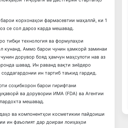
барои корхонаҳои фармасевтии маҳаллӣ, ки 1
оз се сол дароз карда мешавад.
ро тибқи технология ва формулаҳои
л кунанд. Аммо барои чунин ҳамкорӣ заминаи
 чунин дорувор бояд ҳамчун маҳсулоти нав аз
аронда шавад. Ин раванд вақти зиёдеро
 соддагардонии ин тартиб таъкид гардид.
оти соҳибкорон барои гирифтани
уқаворӣ ва дорувории ИМА (FDA) ва Агентии
 пардохта мешавад.
даҳо ва компонентҳои косметикии пайдоиши
ии ин фаъолият дар доираи лоиҳаҳои