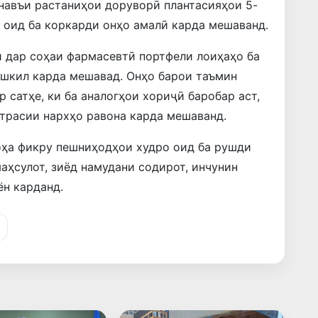
 навъи растаниҳои доруворӣ плантасияҳои 5-
ӣ оид ба коркарди онҳо амалӣ карда мешаванд.
и дар соҳаи фармасевтӣ портфели лоиҳаҳо ба
ашкил карда мешавад. Онҳо барои таъмин
 сатҳе, ки ба аналогҳои хориҷӣ баробар аст,
страсии нархҳо равона карда мешаванд.
оҳа фикру пешниҳодҳои худро оид ба рушди
аҳсулот, зиёд намудани содирот, инчунин
н карданд.