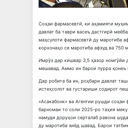
Соҳаи фармасевтӣ, ки аҳамияти муҳим
давлат ба таври васеъ дастгирӣ меёб
маҳсулоти фармасевтӣ ду маротиба аф
корхонаҳо се маротиба афзуд ва 750 
Имрӯз дар кишвар 3,5 ҳазор номгӯйи 
мешавад. Аммо ин барои пурра қонеъ 
Дар робита ба ин, роҳбари давлат та
истеҳсолот ва густариши содирот пеш
«Асакабонк» ва Агентии рушди соҳаи 
барномаи то соли 2025-ро таҳия меку
намуди доруҳои серталаб равона шуда
ду маротиба зиёд шавад. Барои татби