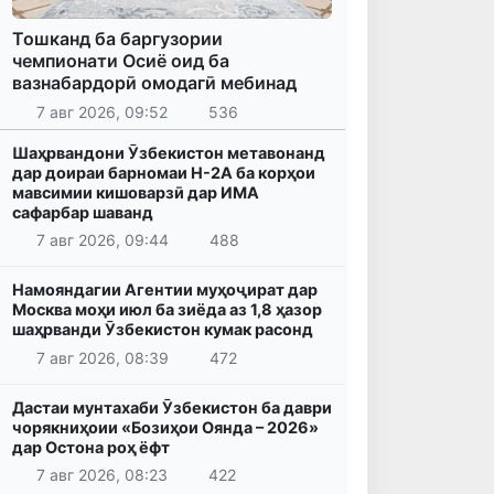
Тошканд ба баргузории
чемпионати Осиё оид ба
вазнабардорӣ омодагӣ мебинад
7 авг 2026, 09:52
536
Шаҳрвандони Ӯзбекистон метавонанд
дар доираи барномаи H-2A ба корҳои
мавсимии кишоварзӣ дар ИМА
сафарбар шаванд
7 авг 2026, 09:44
488
Намояндагии Агентии муҳоҷират дар
Москва моҳи июл ба зиёда аз 1,8 ҳазор
шаҳрванди Ӯзбекистон кумак расонд
7 авг 2026, 08:39
472
Дастаи мунтахаби Ӯзбекистон ба даври
чорякниҳоии «Бозиҳои Оянда – 2026»
дар Остона роҳ ёфт
7 авг 2026, 08:23
422