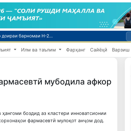
Шаҳрвандони Ӯзбекистон метавонанд дар доираи барномаи H-2A ба корҳои мавсимии кишоварзӣ дар ИМА сафарбар шаванд
Намояндагии Агентии муҳоҷират дар Москва моҳи июл ба зиёда аз 1,8 ҳазор шаҳрванди Ӯзбекистон кумак расонд
Дастаи мунтахаби Ӯзбекистон ба даври чорякниҳоии «Бозиҳои Оянда – 2026» дар Остона роҳ ёфт
мъият
Илм ва таълим
Фарҳанг
Сайёҳӣ
Варзиш
Дар вилояти Самарқанд ва шаҳри Тошканд ҳолатҳои фасод ва қаллобӣ ошкор гардид
Тошканд ба баргузории чемпионати Осиё оид ба вазнабардорӣ омодагӣ мебинад
фармасевтӣ мубодила афкор
 ҳангоми боздид аз кластери инноватсионии
 корхонаҳои фармасевтӣ мулоқот анҷом дод.