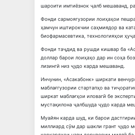
шароити имтиёзнок ҷалб мешаванд, р
Фонди сармоягузории лоиҳаҳои пешра
ҳамчун иштирокчии саҳмиядор ва ката
биофармасевтика, технологияҳои ҳуҷа
Фонди таҷдид ва рушди кишвар ба «Ас
доллар барои лоиҳаҳо дар ин соҳа бо
лизингӣ низ ҷудо карда мешаванд.
Инчунин, «Асакабонк» ширкати венчур
маблағгузории стартапҳо ва тиҷорати
ширкат маблағҳои иловагӣ бе эксперт
мустақилона ҷалбшуда ҷудо карда ме
Муайян карда шуд, ки барои дастгири
миллиард сӯм дар шакли грант ҷудо м
коркардҳои нави дорувории миллӣ ба 