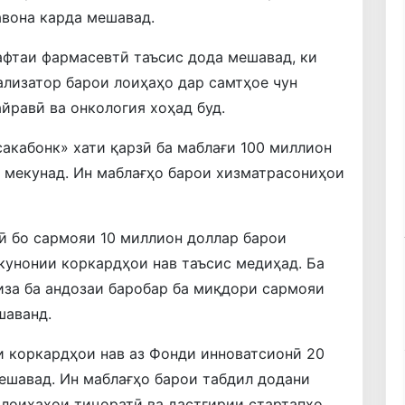
авона карда мешавад.
фтаи фармасевтӣ таъсис дода мешавад, ки
лизатор барои лоиҳаҳо дар самтҳое чун
йравӣ ва онкология хоҳад буд.
акабонк» хати қарзӣ ба маблағи 100 миллион
з мекунад. Ин маблағҳо барои хизматрасониҳои
ӣ бо сармояи 10 миллион доллар барои
кунонии коркардҳои нав таъсис медиҳад. Ба
иза ба андозаи баробар ба миқдори сармояи
шаванд.
и коркардҳои нав аз Фонди инноватсионӣ 20
ешавад. Ин маблағҳо барои табдил додани
лоиҳаҳои тиҷоратӣ ва дастгирии стартапҳо