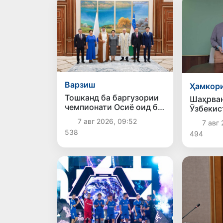
Варзиш
Ҳамкори
Тошканд ба баргузории
Шаҳрва
чемпионати Осиё оид ба
Ӯзбекис
вазнабардорӣ омодагӣ
дар дои
7 авг 2026, 09:52
7 авг 
мебинад
2A ба к
538
494
кишовар
сафарба