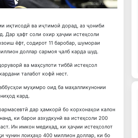
и иқтисодӣ ва иҷтимоӣ дорад, аз ҷониби
ад. Дар ҳафт соли охир ҳаҷми истеҳсоли
зоиш ёфт, содирот 11 баробар, шумораи
миллион доллар сармоя ҷалб карда шуд.
доруворӣ ва маҳсулоти тиббӣ истеҳсол
кардани талабот кофӣ нест.
шаббусҳои муҳимро оид ба маҳалликунонии
ниҳод кард.
фармасевтӣ дар ҳамкорӣ бо корхонаҳои калон
нанд, ки барои азхудкунӣ ва истеҳсоли 200
аст. Ин имкон медиҳад, ки ҳаҷми истеҳсолот
қи чунин лоиҳаҳо 400 миллион доллар, ки бо