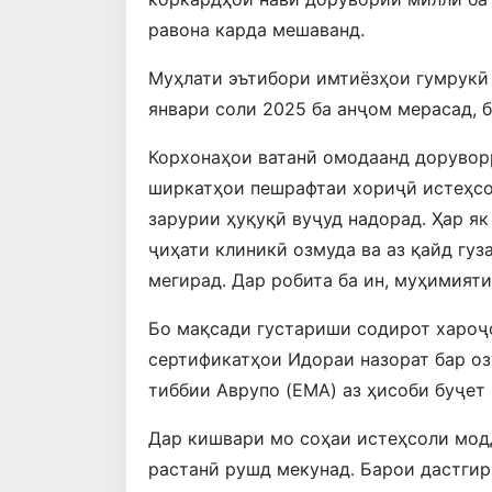
равона карда мешаванд.
Муҳлати эътибори имтиёзҳои гумрукӣ 
январи соли 2025 ба анҷом мерасад, б
Корхонаҳои ватанӣ омодаанд дорувор
ширкатҳои пешрафтаи хориҷӣ истеҳсо
зарурии ҳуқуқӣ вуҷуд надорад. Ҳар як
ҷиҳати клиникӣ озмуда ва аз қайд гуз
мегирад. Дар робита ба ин, муҳимияти
Бо мақсади густариши содирот хароҷ
сертификатҳои Идораи назорат бар оз
тиббии Аврупо (EMA) аз ҳисоби буҷет
Дар кишвари мо соҳаи истеҳсоли мод
растанӣ рушд мекунад. Барои дастгир