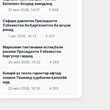
Балалик» боздид намуданд
31 июл 2026, 14:01
5 958
Сафари давлатии Президенти
Ӯзбекистон ба Қирғизистон ба анҷом
расид
1 авг 2026, 18:13
4 337
Маросими тантанавии истиқболи
расмии Президенти Ӯзбекистон
баргузор гардид
30 июл 2026, 14:22
4 269
Боварӣ аз тилло гаронтар афтид:
сокини Тошканд қурбонии қаллобӣ
шуд
23 июл 2026, 16:18
4 255