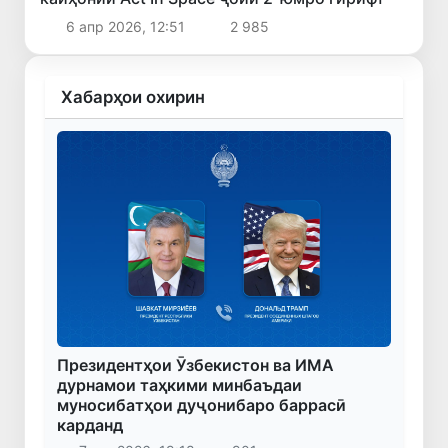
6 апр 2026, 12:51
2 985
Хабарҳои охирин
Президентҳои Ӯзбекистон ва ИМА
дурнамои таҳкими минбаъдаи
муносибатҳои дуҷонибаро баррасӣ
карданд