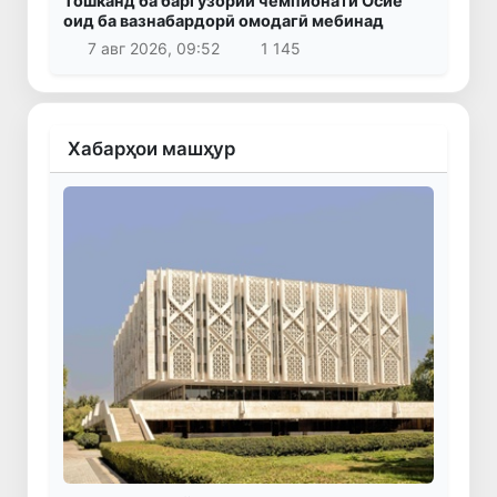
Тошканд ба баргузории чемпионати Осиё
оид ба вазнабардорӣ омодагӣ мебинад
7 авг 2026, 09:52
1 145
Хабарҳои машҳур