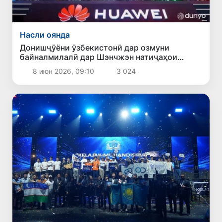
Насли оянда
Донишҷӯёни ӯзбекистонӣ дар озмуни
байналмилалӣ дар Шэнчжэн натиҷаҳои
назаррас ба даст оварданд
8 июн 2026, 09:10
3 024