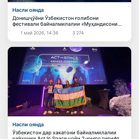
Насли оянда
Донишҷӯёни Ӯзбекистон ғолибони
фестивали байналмилалии «Муҳандисони
оянда» шуданд
1 май 2026, 14:36
3 274
Насли оянда
Ӯзбекистон дар хакатони байналмилалии
кайҳонии Act In Space ҷойи 2-юмро гирифт