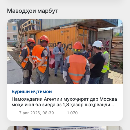
Маводҳои марбут
Буриши иҷтимоӣ
Намояндагии Агентии муҳоҷират дар Москва
моҳи июл ба зиёда аз 1,8 ҳазор шаҳрванди
Ӯзбекистон кумак расонд
7 авг 2026, 08:39
1 070