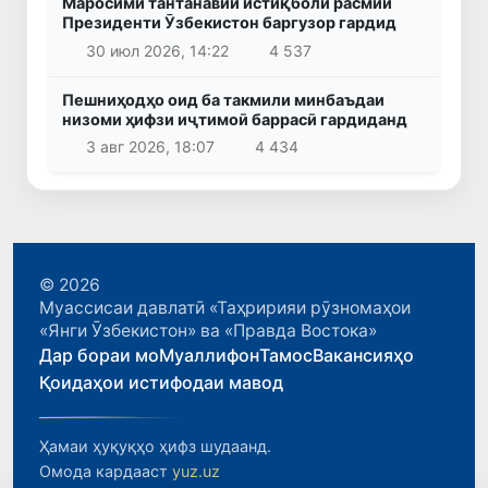
Маросими тантанавии истиқболи расмии
Президенти Ӯзбекистон баргузор гардид
30 июл 2026, 14:22
4 537
Пешниҳодҳо оид ба такмили минбаъдаи
низоми ҳифзи иҷтимоӣ баррасӣ гардиданд
3 авг 2026, 18:07
4 434
© 2026
Муассисаи давлатӣ «Таҳририяи рӯзномаҳои
«Янги Ӯзбекистон» ва «Правда Востока»
Дар бораи мо
Муаллифон
Тамос
Вакансияҳо
Қоидаҳои истифодаи мавод
Ҳамаи ҳуқуқҳо ҳифз шудаанд.
Омода кардааст
yuz.uz