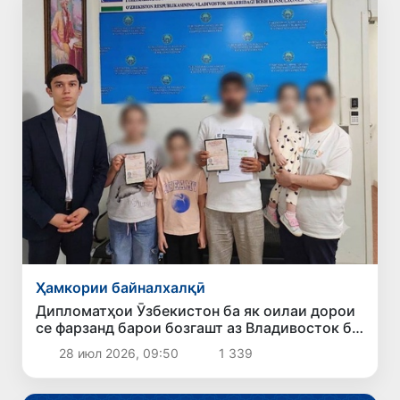
Ҳамкории байналхалқӣ
Дипломатҳои Ӯзбекистон ба як оилаи дорои
се фарзанд барои бозгашт аз Владивосток ба
Ватан кумак карданд
28 июл 2026, 09:50
1 339