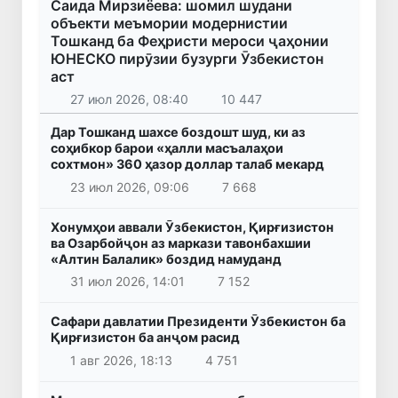
Саида Мирзиёева: шомил шудани
объекти меъмории модернистии
Тошканд ба Феҳристи мероси ҷаҳонии
ЮНЕСКО пирӯзии бузурги Ӯзбекистон
аст
27 июл 2026, 08:40
10 447
Дар Тошканд шахсе боздошт шуд, ки аз
соҳибкор барои «ҳалли масъалаҳои
сохтмон» 360 ҳазор доллар талаб мекард
23 июл 2026, 09:06
7 668
Хонумҳои аввали Ӯзбекистон, Қирғизистон
ва Озарбойҷон аз маркази тавонбахшии
«Алтин Балалик» боздид намуданд
31 июл 2026, 14:01
7 152
Сафари давлатии Президенти Ӯзбекистон ба
Қирғизистон ба анҷом расид
1 авг 2026, 18:13
4 751