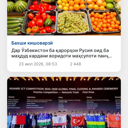
Бахши кишоварзӣ
Дар Ӯзбекистон ба қарорҳои Русия оид ба
маҳдуд кардани воридоти маҳсулоти панҷ
содиркунанда шарҳ доданд
23 июл 2026, 08:53
2 448