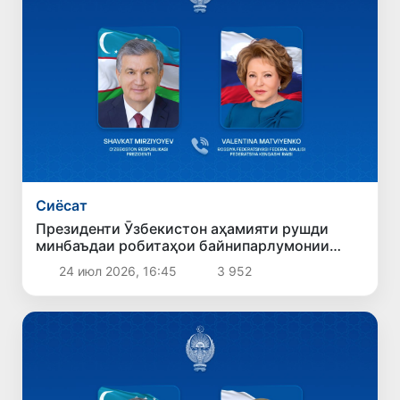
Сиёсат
Президенти Ӯзбекистон аҳамияти рушди
минбаъдаи робитаҳои байнипарлумонии
Ӯзбекистону Русияро таъкид кард
24 июл 2026, 16:45
3 952