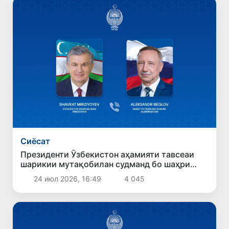
Сиёсат
Президенти Ӯзбекистон аҳамияти тавсеаи
шарикии мутақобилан судманд бо шаҳри
Санкт-Петербургро қайд кард
24 июл 2026, 16:49
4 045