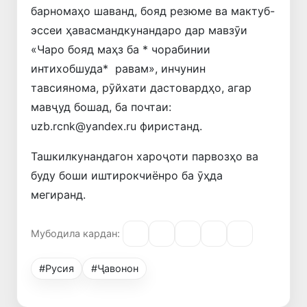
барномаҳо шаванд, бояд резюме ва мактуб-
эссеи ҳавасмандкунандаро дар мавзӯи
«Чаро бояд маҳз ба * чорабинии
интихобшуда* равам», инчунин
тавсиянома, рӯйхати дастовардҳо, агар
мавҷуд бошад, ба почтаи:
uzb.rcnk@yandex.ru фиристанд.
Ташкилкунандагон хароҷоти парвозҳо ва
буду боши иштирокчиёнро ба ӯҳда
мегиранд.
Мубодила кардан:
#Русия
#Ҷавонон