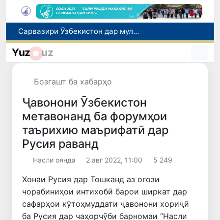
Сарвазири Ӯзбекистон дар мулоқот бо Президенти Қирғизистон дар доираи чорабиниҳои Иттиҳоди иқтисодии АвруОсиё иштирок кард
Дар Қашқадарё анҷумани байналмилалии экологӣ бо иштироки ҷавонон аз нӯҳ кишвар баргузор мешавад
Тошканд ба баргузории чемпионати Осиё оид ба вазнабардорӣ омодагӣ мебинад
Yuz
uz
Шаҳрвандони Ӯзбекистон метавонанд дар доираи барномаи H-2A ба корҳои мавсимии кишоварзӣ дар ИМА сафарбар шаванд
Дар Сенат бо намояндаи Департаменти давлатии ИМА мулоқот баргузор шуд
Бозгашт ба хабарҳо
Ҷавонони Ӯзбекистон
метавонанд ба форумҳои
таърихию маърифатӣ дар
Русия раванд
Насли оянда
2 авг 2022, 11:00
5 249
Хонаи Русия дар Тошканд аз оғози
чорабиниҳои интихобӣ барои ширкат дар
сафарҳои кӯтоҳмуддати ҷавонони хориҷӣ
ба Русия дар чаҳорчӯби барномаи “Насли