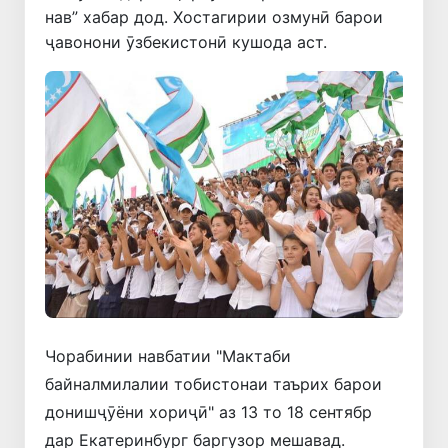
нав” хабар дод. Хостагирии озмунӣ барои
ҷавонони ӯзбекистонӣ кушода аст.
Чорабинии навбатии "Мактаби
байналмилалии тобистонаи таърих барои
донишҷӯёни хориҷӣ" аз 13 то 18 сентябр
дар Екатеринбург баргузор мешавад.