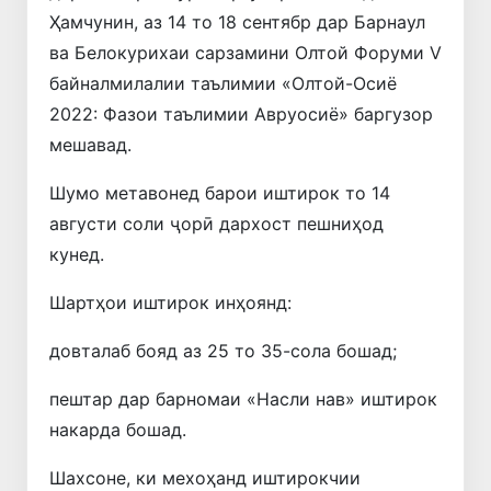
Ҳамчунин, аз 14 то 18 сентябр дар Барнаул
ва Белокурихаи сарзамини Олтой Форуми V
байналмилалии таълимии «Олтой-Осиё
2022: Фазои таълимии Авруосиё» баргузор
мешавад.
Шумо метавонед барои иштирок то 14
августи соли ҷорӣ дархост пешниҳод
кунед.
Шартҳои иштирок инҳоянд:
довталаб бояд аз 25 то 35-сола бошад;
пештар дар барномаи «Насли нав» иштирок
накарда бошад.
Шахсоне, ки мехоҳанд иштирокчии