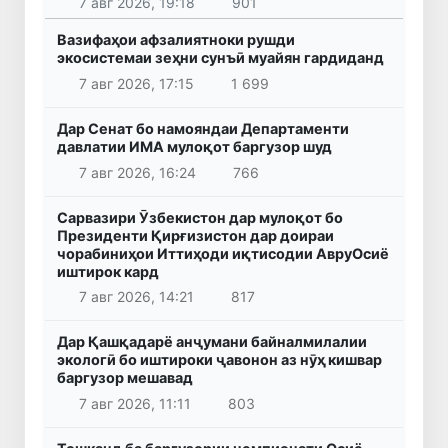
7 авг 2026, 19:18
901
Вазифаҳои афзалиятноки рушди
экосистемаи зеҳни сунъӣ муайян гардиданд
7 авг 2026, 17:15
1 699
Дар Сенат бо намояндаи Департаменти
давлатии ИМА мулоқот баргузор шуд
7 авг 2026, 16:24
766
Сарвазири Ӯзбекистон дар мулоқот бо
Президенти Қирғизистон дар доираи
чорабиниҳои Иттиҳоди иқтисодии АвруОсиё
иштирок кард
7 авг 2026, 14:21
817
Дар Қашқадарё анҷумани байналмилалии
экологӣ бо иштироки ҷавонон аз нӯҳ кишвар
баргузор мешавад
7 авг 2026, 11:11
803