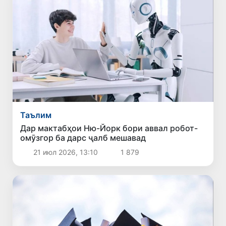
Таълим
Дар мактабҳои Ню-Йорк бори аввал робот-
омӯзгор ба дарс ҷалб мешавад
21 июл 2026, 13:10
1 879