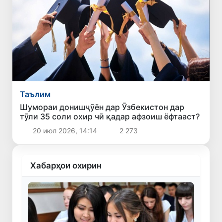
Таълим
Шумораи донишҷӯён дар Ӯзбекистон дар
тӯли 35 соли охир чӣ қадар афзоиш ёфтааст?
20 июл 2026, 14:14
2 273
Хабарҳои охирин