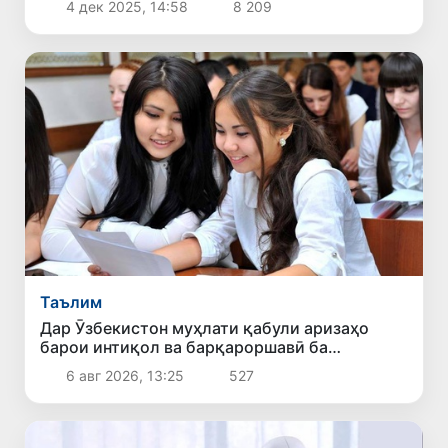
4 дек 2025, 14:58
8 209
Таълим
Дар Ӯзбекистон муҳлати қабули аризаҳо
барои интиқол ва барқароршавӣ ба
донишгоҳҳои ғайридавлатӣ то 10 август
6 авг 2026, 13:25
527
дароз карда шуд