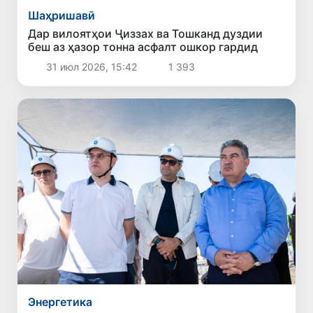
Шаҳришавӣ
Дар вилоятҳои Ҷиззах ва Тошканд дуздии
беш аз ҳазор тонна асфалт ошкор гардид
31 июл 2026, 15:42
1 393
Энергетика