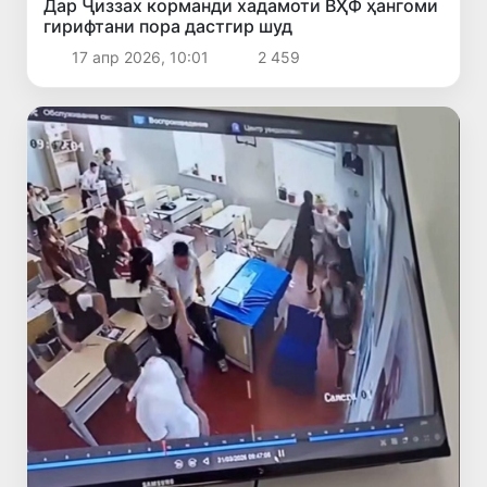
Дар Ҷиззах корманди хадамоти ВҲФ ҳангоми
гирифтани пора дастгир шуд
17 апр 2026, 10:01
2 459