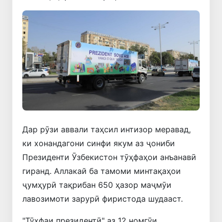
Дар рӯзи аввали таҳсил интизор меравад,
ки хонандагони синфи якум аз ҷониби
Президенти Ӯзбекистон тӯҳфаҳои анъанавӣ
гиранд. Аллакай ба тамоми минтақаҳои
ҷумҳурӣ тақрибан 650 ҳазор маҷмӯи
лавозимоти зарурӣ фиристода шудааст.
"Тӯҳфаи президентӣ" аз 12 номгӯи