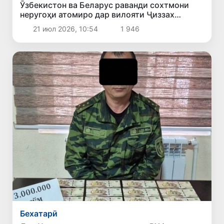
Ӯзбекистон ва Беларус раванди сохтмони
неругоҳи атомиро дар вилояти Ҷиззах
баррасӣ карданд
21 июл 2026, 10:54
1 946
Бехатарӣ