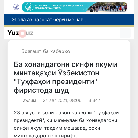
Дар моҳи июл дар Ӯзбекистон нархи маҳсулоти озуқаворӣ коҳиш ёфт, аммо баъзе молу хидматрасониҳо гарон шуданд
Дар Сенат тадбирҳои беҳтар намудани мавқеи Ӯзбекистон дар рейтингҳо ва индексҳои байналмилалӣ баррасӣ шуданд
Yuz
uz
Сарвари ВКХ-и Ӯзбекистон бо роҳбарияти Ҳиндустон музокирот анҷом дода, дар Форуми соҳибкории Ӯзбекистону Ҳиндустон иштирок кард
Дар вилояти Самарқанд ва шаҳри Тошканд ҳолатҳои фасод ва қаллобӣ ошкор гардид
Бозгашт ба хабарҳо
Эбола аз назорат берун мешавад: дар ҶД Конго шумораи беморон дар як ҳафта ду баробар афзуд, СУТ бонги хатар мезанад
Ба хонандагони синфи якуми
минтақаҳои Ӯзбекистон
"Туҳфаҳои президентӣ"
фиристода шуд
Таълим
24 авг 2021, 08:06
3 347
23 августи соли равон корвони "Тӯҳфаҳои
президентӣ", ки маъмулан ба хонандагони
синфи якум тақдим мешавад, роҳи
минтақаҳоро пеш гирифт.