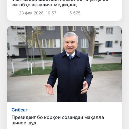
китобҳо афзалият медиҳанд
23 фев 2026, 10:57
5 575
Сиёсат
Президент бо корҳои созандаи маҳалла
шинос шуд