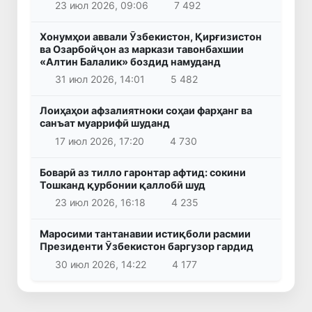
23 июл 2026, 09:06
7 492
Хонумҳои аввали Ӯзбекистон, Қирғизистон
ва Озарбойҷон аз маркази тавонбахшии
«Алтин Балалик» боздид намуданд
31 июл 2026, 14:01
5 482
Лоиҳаҳои афзалиятноки соҳаи фарҳанг ва
санъат муаррифӣ шуданд
17 июл 2026, 17:20
4 730
Боварӣ аз тилло гаронтар афтид: сокини
Тошканд қурбонии қаллобӣ шуд
23 июл 2026, 16:18
4 235
Маросими тантанавии истиқболи расмии
Президенти Ӯзбекистон баргузор гардид
30 июл 2026, 14:22
4 177