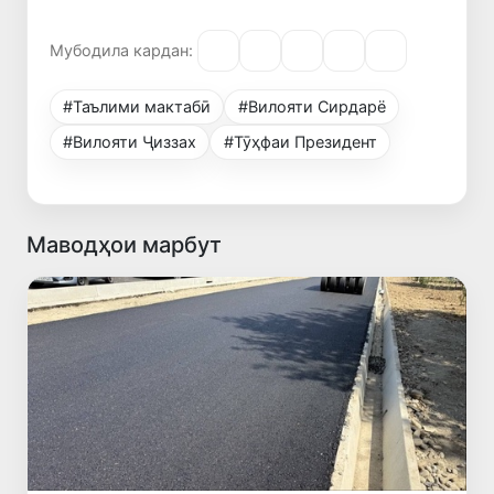
Мубодила кардан:
#Таълими мактабӣ
#Вилояти Сирдарё
#Вилояти Ҷиззах
#Тӯҳфаи Президент
Маводҳои марбут