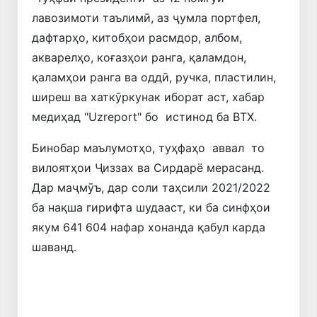
лавозимоти таълимӣ, аз ҷумла портфел,
дафтарҳо, китобҳои расмдор, албом,
акварелҳо, коғазҳои ранга, қаламдон,
қаламҳои ранга ва оддӣ, ручка, пластилин,
ширеш ва хаткӯркунак иборат аст, хабар
медиҳад "Uzreport" бо истинод ба ВТХ.
Бинобар маълумотҳо, туҳфаҳо аввал то
вилоятҳои Ҷиззах ва Сирдарё мерасанд.
Дар маҷмӯъ, дар соли таҳсили 2021/2022
ба нақша гирифта шудааст, ки ба синфҳои
якум 641 604 нафар хонанда қабул карда
шаванд.