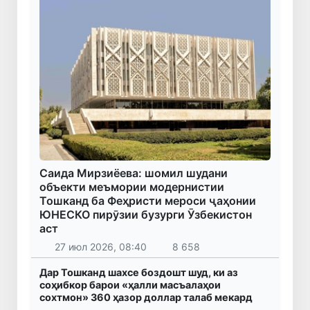
Саида Мирзиёева: шомил шудани
объекти меъмории модернистии
Тошканд ба Феҳристи мероси ҷаҳонии
ЮНЕСКО пирӯзии бузурги Ӯзбекистон
аст
27 июл 2026, 08:40
8 658
Дар Тошканд шахсе боздошт шуд, ки аз
соҳибкор барои «ҳалли масъалаҳои
сохтмон» 360 ҳазор доллар талаб мекард