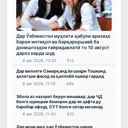
Дар Ӯзбекистон муҳлати қабули аризаҳо
барои интиқол ва барқароршавӣ ба
донишгоҳҳои ғайридавлатӣ то 10 август
дароз карда шуд
6 авг 2026, 13:25
512
Дар вилояти Самарқанд ва шаҳри Тошканд
ҳолатҳои фасод ва қаллобӣ ошкор гардид
6 авг 2026, 11:16
499
Эбола аз назорат берун мешавад: дар ҶД
Конго шумораи беморон дар як ҳафта ду
баробар афзуд, СУТ бонги хатар мезанад
6 авг 2026, 11:00
432
Дар моҳи июл дар Ӯзбекистон нархи