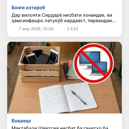
Бонги изтироб
Дар вилояти Сирдарё нисбати хонандае, ки
ҳамсинфашро латукӯб кардааст, парвандаи
ҷиноятӣ боз шуд
7 апр 2026, 10:00
2 533
Воқеаҳо
Мактабҳои Шветсия нисбат ба гаҷетҳо ба