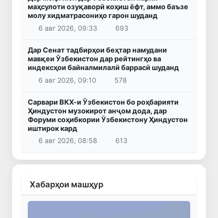
маҳсулоти озуқаворӣ коҳиш ёфт, аммо баъзе
молу хидматрасониҳо гарон шуданд
6 авг 2026, 09:33
693
Дар Сенат тадбирҳои беҳтар намудани
мавқеи Ӯзбекистон дар рейтингҳо ва
индексҳои байналмилалӣ баррасӣ шуданд
6 авг 2026, 09:10
578
Сарвари ВКХ-и Ӯзбекистон бо роҳбарияти
Ҳиндустон музокирот анҷом дода, дар
Форуми соҳибкории Ӯзбекистону Ҳиндустон
иштирок кард
6 авг 2026, 08:58
613
Хабарҳои машҳур