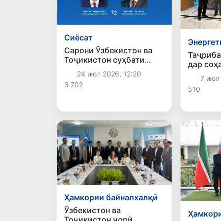
Сиёсат
Энергет
Сарони Ӯзбекистон ва
Таҷриба
Тоҷикистон суҳбати
дар соҳ
телефонӣ анҷом доданд
«сабз» 
24 июл 2026, 12:20
7 июл 
байналм
3 702
510
Душанб
гардид
Ҳамкории байналхалқӣ
Ӯзбекистон ва
Ҳамкори
Тоҷикистон ҷорӣ