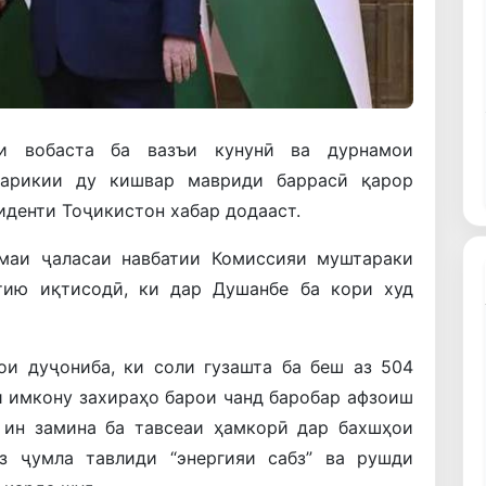
и вобаста ба вазъи кунунӣ ва дурнамои
шарикии ду кишвар мавриди баррасӣ қарор
иденти Тоҷикистон хабар додааст.
омаи ҷаласаи навбатии Комиссияи муштараки
тию иқтисодӣ, ки дар Душанбе ба кори худ
и дуҷониба, ки соли гузашта ба беш аз 504
и имкону захираҳо барои чанд баробар афзоиш
 ин замина ба тавсеаи ҳамкорӣ дар бахшҳои
аз ҷумла тавлиди “энергияи сабз” ва рушди