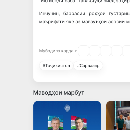
“иқтисоди сабз” таваҷҷуҳи зиёд зоҳир
Инчунин, баррасии роҳҳои густари
маърифатӣ яке аз мавзӯъҳои асосии м
Мубодила кардан:
#Тоҷикистон
#Сарвазир
Маводҳои марбут