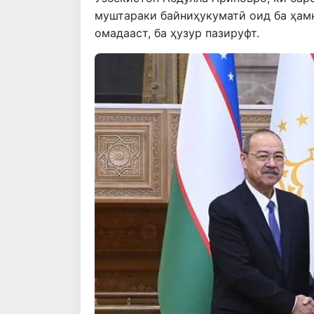
муштараки байниҳукуматӣ оид ба ҳам
омадааст, ба ҳузур пазируфт.