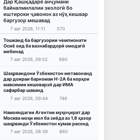
Дар Қашқадарё анҷумани
байналмилалии экологӣ бо
иштироки ҷавонон аз нӯҳ кишвар
баргузор мешавад
7 авг 2026, 11:11
570
Тошканд ба баргузории чемпионати
Осиё оид ба вазнабардорӣ омодагӣ
мебинад
7 авг 2026, 09:52
890
Шаҳрвандони Ӯзбекистон метавонанд
дар доираи барномаи H-2A ба корҳои
мавсимии кишоварзӣ дар ИМА
сафарбар шаванд
7 авг 2026, 09:44
746
Намояндагии Агентии муҳоҷират дар
Москва моҳи июл ба зиёда аз 1,8 ҳазор
шаҳрванди Ӯзбекистон кумак расонд
7 авг 2026, 08:39
860