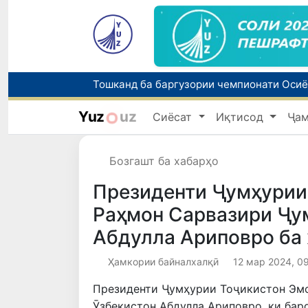
Yuz
uz
Сиёсат
Иқтисод
Ҷа
Бозгашт ба хабарҳо
Президенти Ҷумҳурии
Раҳмон Сарвазири Ҷу
Абдулла Ариповро ба 
Ҳамкории байналхалқӣ
12 мар 2024, 0
Президенти Ҷумҳурии Тоҷикистон Эмо
Ӯзбекистон Абдулла Ариповро, ки бар