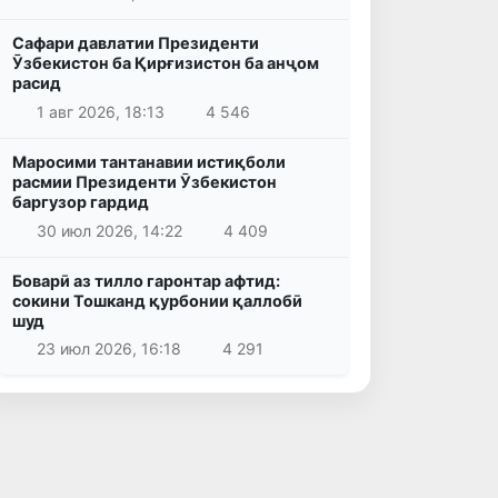
Сафари давлатии Президенти
Ӯзбекистон ба Қирғизистон ба анҷом
расид
1 авг 2026, 18:13
4 546
Маросими тантанавии истиқболи
расмии Президенти Ӯзбекистон
баргузор гардид
30 июл 2026, 14:22
4 409
Боварӣ аз тилло гаронтар афтид:
сокини Тошканд қурбонии қаллобӣ
шуд
23 июл 2026, 16:18
4 291