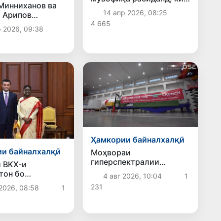
Минниханов ва
то соли 2030 гардиши
14 апр 2026, 08:25
 Арипов
молро то 30 миллиард
ҳои густариши
4 665
доллар афзоиш диҳанд
р 2026, 09:38
ҳои иқтисодиро
 карданд
Ҳамкории байналхалқӣ
и байналхалқӣ
Моҳвораи
гиперспектралии
 ВКХ-и
Samarkand-2028 5
тон бо
4 авг 2026, 10:04
1
август ба мадор
яти Ҳиндустон
231
2026, 08:58
1
бароварда мешавад
от анҷом дода,
уми соҳибкории
тону Ҳиндустон
 кард