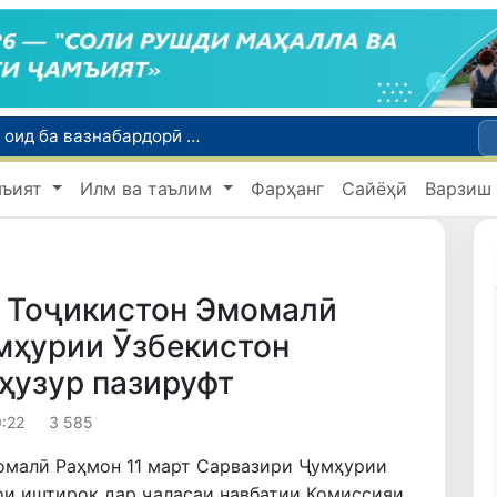
Тошканд ба баргузории чемпионати Осиё оид ба вазнабардорӣ омодагӣ мебинад
Шаҳрвандони Ӯзбекистон метавонанд дар доираи барномаи H-2A ба корҳои мавсимии кишоварзӣ дар ИМА сафарбар шаванд
мъият
Илм ва таълим
Фарҳанг
Сайёҳӣ
Варзиш
Намояндагии Агентии муҳоҷират дар Москва моҳи июл ба зиёда аз 1,8 ҳазор шаҳрванди Ӯзбекистон кумак расонд
Дастаи мунтахаби Ӯзбекистон ба даври чорякниҳоии «Бозиҳои Оянда – 2026» дар Остона роҳ ёфт
Дар Қашқадарё анҷумани байналмилалии экологӣ бо иштироки ҷавонон аз нӯҳ кишвар баргузор мешавад
 Тоҷикистон Эмомалӣ
мҳурии Ӯзбекистон
ҳузур пазируфт
9:22
3 585
малӣ Раҳмон 11 март Сарвазири Ҷумҳурии
ои иштирок дар ҷаласаи навбатии Комиссияи