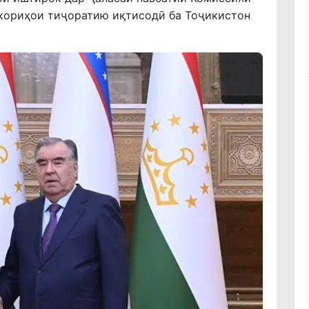
кориҳои тиҷоратию иқтисодӣ ба Тоҷикистон