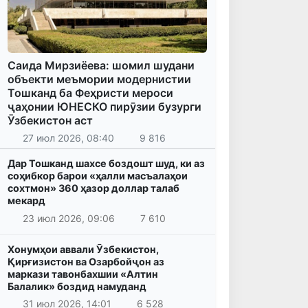
Саида Мирзиёева: шомил шудани
объекти меъмории модернистии
Тошканд ба Феҳристи мероси
ҷаҳонии ЮНЕСКО пирӯзии бузурги
Ӯзбекистон аст
27 июл 2026, 08:40
9 816
Дар Тошканд шахсе боздошт шуд, ки аз
соҳибкор барои «ҳалли масъалаҳои
сохтмон» 360 ҳазор доллар талаб
мекард
23 июл 2026, 09:06
7 610
Хонумҳои аввали Ӯзбекистон,
Қирғизистон ва Озарбойҷон аз
маркази тавонбахшии «Алтин
Балалик» боздид намуданд
31 июл 2026, 14:01
6 528