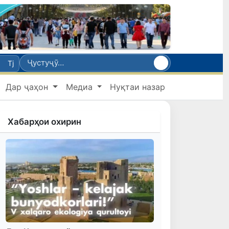
Tj
Дар ҷаҳон
Медиа
Нуқтаи назар
Хабарҳои охирин