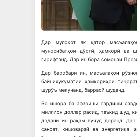
Дар мулоқот як қатор масъалаҳо
муносибатҳои дӯстӣ, ҳамкорӣ ва 
гирифтанд. Дар ин бора сомонаи През
Дар баробари ин, масъалаҳои рӯзн
байниҳукуматии ҳамкориҳои тиҷора
шурӯъ мекунанд, баррасӣ шуданд.
Бо ишора ба афзоиши гардиши савдо
миллион доллар расид, таъкид шуд, к
додани ин рақам вуҷуд доранд. Дар
саноат, кишоварзӣ ва энергетика, 