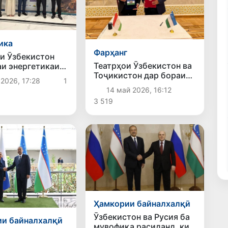
ика
Фарҳанг
и Ӯзбекистон
Театрҳои Ӯзбекистон ва
аи энергетикаи
Тоҷикистон дар бораи
дар конфронси
2026, 17:28
1
лоиҳаҳои муштарак ва
илалӣ дар
14 май 2026, 16:12
сафари ҳунарӣ ба
е муаррифӣ
3 519
мувофиқа расиданд
Ҳамкории байналхалқӣ
Ӯзбекистон ва Русия ба
и байналхалқӣ
мувофиқа расиданд, ки