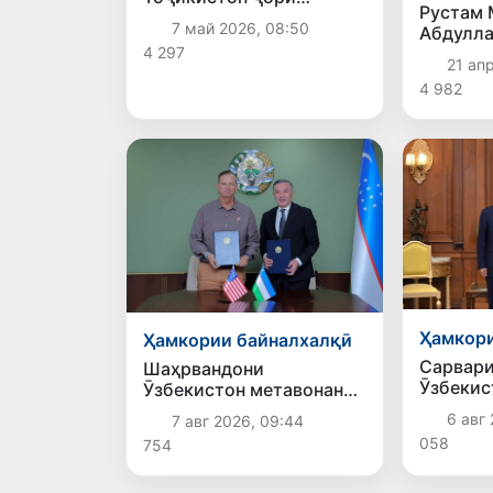
Рустам 
намудани мубодилаи
7 май 2026, 08:50
Абдулла
электронии
масъала
4 297
сертификатҳои
21 ап
ҳамкори
пайдоиши молҳоро
4 982
баррасӣ
мувофиқа мекунанд
Ҳамкори
Ҳамкории байналхалқӣ
Сарвари
Шаҳрвандони
Ӯзбекис
Ӯзбекистон метавонанд
роҳбари
дар доираи барномаи H-
6 авг 
7 авг 2026, 09:44
музокир
2A ба корҳои мавсимии
058
754
дар Фор
кишоварзӣ дар ИМА
Ӯзбекис
сафарбар шаванд
иштирок