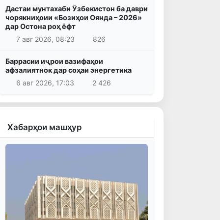
Дастаи мунтахаби Ӯзбекистон ба даври
чорякниҳоии «Бозиҳои Оянда – 2026»
дар Остона роҳ ёфт
7 авг 2026, 08:23
826
Баррасии иҷрои вазифаҳои
афзалиятнок дар соҳаи энергетика
6 авг 2026, 17:03
2 426
Хабарҳои машҳур