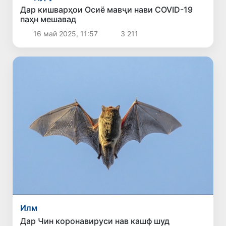
Дар кишварҳои Осиё мавҷи нави COVID-19
паҳн мешавад
16 май 2025, 11:57
3 211
Илм
Дар Чин коронавируси нав кашф шуд