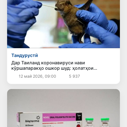
Тандурустӣ
Дар Таиланд коронавируси нави
кӯршапаракҳо ошкор шуд: ҳолатҳои
сироятёбӣ миёни одамон ба қайд гирифта
12 май 2026, 09:00
5 937
нашудааст