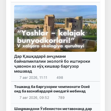
Дар Қашқадарё анҷумани
байналмилалии экологӣ бо иштироки
ҷавонон аз нӯҳ кишвар баргузор
мешавад
7 авг 2026, 11:11
498
Тошканд ба баргузории чемпионати Осиё
оид ба вазнабардорӣ омодагӣ мебинад
7 авг 2026, 09:52
789
Шаҳрвандони Ӯзбекистон метавонанд дар