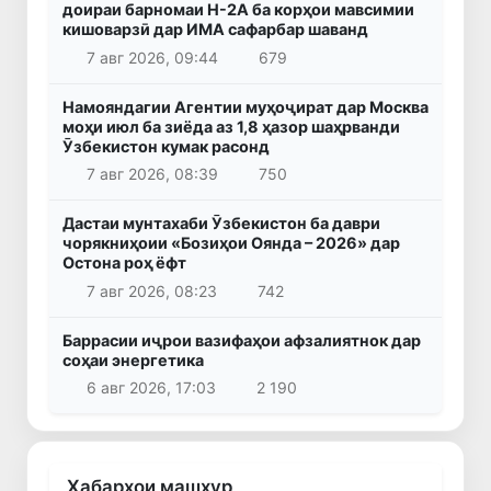
доираи барномаи H-2A ба корҳои мавсимии
кишоварзӣ дар ИМА сафарбар шаванд
7 авг 2026, 09:44
679
Намояндагии Агентии муҳоҷират дар Москва
моҳи июл ба зиёда аз 1,8 ҳазор шаҳрванди
Ӯзбекистон кумак расонд
7 авг 2026, 08:39
750
Дастаи мунтахаби Ӯзбекистон ба даври
чорякниҳоии «Бозиҳои Оянда – 2026» дар
Остона роҳ ёфт
7 авг 2026, 08:23
742
Баррасии иҷрои вазифаҳои афзалиятнок дар
соҳаи энергетика
6 авг 2026, 17:03
2 190
Хабарҳои машҳур