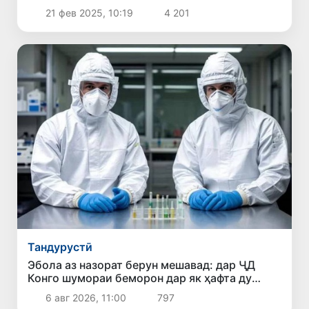
21 фев 2025, 10:19
4 201
Тандурустӣ
Эбола аз назорат берун мешавад: дар ҶД
Конго шумораи беморон дар як ҳафта ду
баробар афзуд, СУТ бонги хатар мезанад
6 авг 2026, 11:00
797