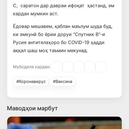
С, саратон дар давраи ифоқат ҳастанд, эм
кардан мумкин аст.
Ёдовар мешавем, қаблан маълум шуда буд,
ки эмкунӣ бо ёрии доруи "Спутник В"-и
Русия антителаҳоро бо COVID-19 ҳадди
аққал шаш моҳ таъмин мекунад.
Мубодила кардан:
#Коронавирус
#Ваксина
Маводҳои марбут