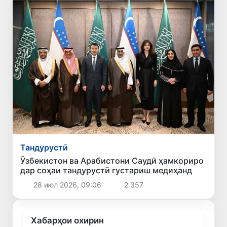
Тандурустӣ
Ӯзбекистон ва Арабистони Саудӣ ҳамкориро
дар соҳаи тандурустӣ густариш медиҳанд
28 июл 2026, 09:06
2 357
Хабарҳои охирин