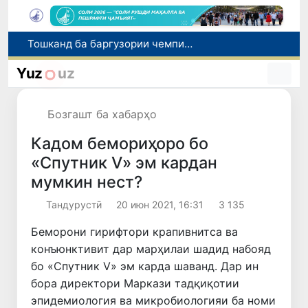
Шаҳрвандони Ӯзбекистон метавонанд дар доираи барномаи H-2A ба корҳои мавсимии кишоварзӣ дар ИМА сафарбар шаванд
Намояндагии Агентии муҳоҷират дар Москва моҳи июл ба зиёда аз 1,8 ҳазор шаҳрванди Ӯзбекистон кумак расонд
Yuz
uz
Дастаи мунтахаби Ӯзбекистон ба даври чорякниҳоии «Бозиҳои Оянда – 2026» дар Остона роҳ ёфт
Дар Қашқадарё анҷумани байналмилалии экологӣ бо иштироки ҷавонон аз нӯҳ кишвар баргузор мешавад
Бозгашт ба хабарҳо
Тошканд ба баргузории чемпионати Осиё оид ба вазнабардорӣ омодагӣ мебинад
Кадом бемориҳоро бо
«Спутник V» эм кардан
мумкин нест?
Тандурустӣ
20 июн 2021, 16:31
3 135
Беморони гирифтори крапивнитса ва
конъюнктивит дар марҳилаи шадид набояд
бо «Спутник V» эм карда шаванд. Дар ин
бора директори Маркази тадқиқотии
эпидемиология ва микробиологияи ба номи