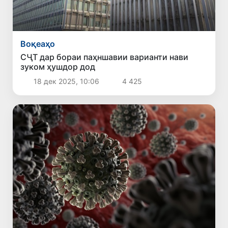
Воқеаҳо
СҶТ дар бораи паҳншавии варианти нави
зуком ҳушдор дод
18 дек 2025, 10:06
4 425