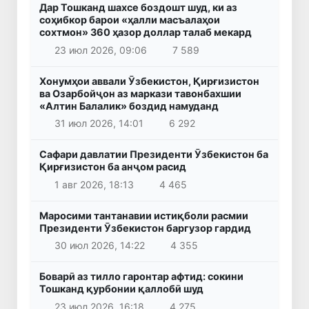
Дар Тошканд шахсе боздошт шуд, ки аз
соҳибкор барои «ҳалли масъалаҳои
сохтмон» 360 ҳазор доллар талаб мекард
23 июл 2026, 09:06
7 589
Хонумҳои аввали Ӯзбекистон, Қирғизистон
ва Озарбойҷон аз маркази тавонбахшии
«Алтин Балалик» боздид намуданд
31 июл 2026, 14:01
6 292
Сафари давлатии Президенти Ӯзбекистон ба
Қирғизистон ба анҷом расид
1 авг 2026, 18:13
4 465
Маросими тантанавии истиқболи расмии
Президенти Ӯзбекистон баргузор гардид
30 июл 2026, 14:22
4 355
Боварӣ аз тилло гаронтар афтид: сокини
Тошканд қурбонии қаллобӣ шуд
23 июл 2026, 16:18
4 275