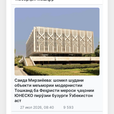
Саида Мирзиёева: шомил шудани
объекти меъмории модернистии
Тошканд ба Феҳристи мероси ҷаҳонии
ЮНЕСКО пирӯзии бузурги Ӯзбекистон
аст
27 июл 2026, 08:40
9 593