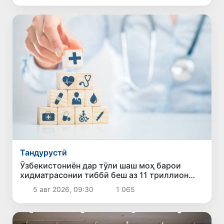
Тандурустӣ
Ӯзбекистониён дар тӯли шаш моҳ барои
хидматрасонии тиббӣ беш аз 11 триллион
сӯм сарф карданд
5 авг 2026, 09:30
1 065