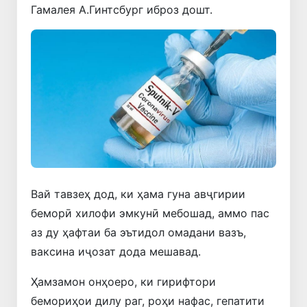
Гамалея А.Гинтсбург иброз дошт.
Вай тавзеҳ дод, ки ҳама гуна авҷгирии
беморӣ хилофи эмкунӣ мебошад, аммо пас
аз ду ҳафтаи ба эътидол омадани вазъ,
ваксина иҷозат дода мешавад.
Ҳамзамон онҳоеро, ки гирифтори
бемориҳои дилу раг, роҳи нафас, гепатити