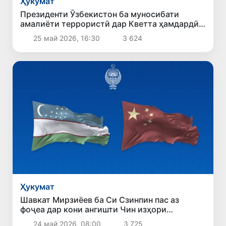
Ҳукумат
Президенти Ӯзбекистон ба муносибати
амалиёти террористӣ дар Кветта ҳамдардӣ
ирсол кард
25 май 2026, 16:30
3 624
Ҳукумат
Шавкат Мирзиёев ба Си Сзинпин пас аз
фоҷеа дар кони ангишти Чин изҳори
ҳамдардӣ кард
24 май 2026, 08:00
3 725