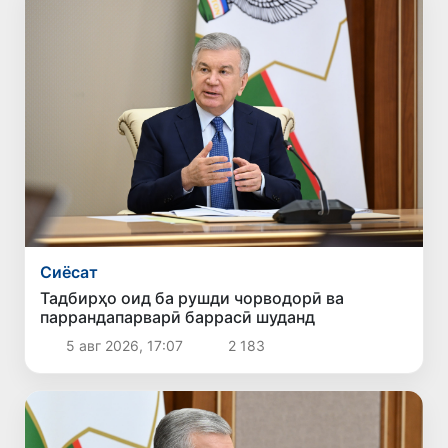
Сиёсат
Тадбирҳо оид ба рушди чорводорӣ ва
паррандапарварӣ баррасӣ шуданд
5 авг 2026, 17:07
2 183