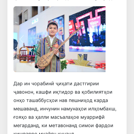
Қаблӣ
Навбатӣ
Дар ин чорабинӣ ҷиҳати дастгирии
ҷавонон, кашфи иқтидор ва қобилиятҳои
онҳо ташаббусҳои нав пешниҳод карда
мешаванд, инчунин намунаҳои илҳомбахш,
ғояҳо ва ҳалли масъалаҳое муаррифӣ
мегарданд, ки метавонанд симои фардои
кишварро муайян кунанд.