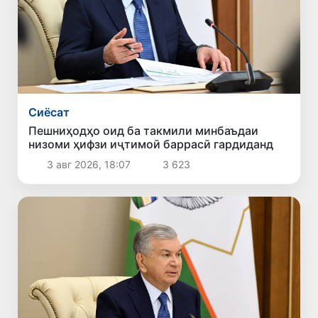
Сиёсат
Пешниҳодҳо оид ба такмили минбаъдаи
низоми ҳифзи иҷтимоӣ баррасӣ гардиданд
3 авг 2026, 18:07
3 623