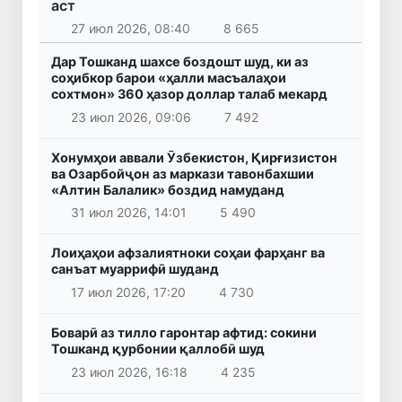
аст
27 июл 2026, 08:40
8 665
Дар Тошканд шахсе боздошт шуд, ки аз
соҳибкор барои «ҳалли масъалаҳои
сохтмон» 360 ҳазор доллар талаб мекард
23 июл 2026, 09:06
7 492
Хонумҳои аввали Ӯзбекистон, Қирғизистон
ва Озарбойҷон аз маркази тавонбахшии
«Алтин Балалик» боздид намуданд
31 июл 2026, 14:01
5 490
Лоиҳаҳои афзалиятноки соҳаи фарҳанг ва
санъат муаррифӣ шуданд
17 июл 2026, 17:20
4 730
Боварӣ аз тилло гаронтар афтид: сокини
Тошканд қурбонии қаллобӣ шуд
23 июл 2026, 16:18
4 235