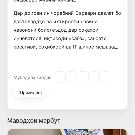
Дар доираи ин чорабинӣ Сарвари давлат бо
дастовардҳо ва ихтирооти навини
ҷавонони боистеъдод дар соҳаҳои
инноватсия, иқтисоди «сабз», саноати
креативӣ, соҳибкорӣ ва IT шинос мешавад.
Мубодила кардан:
#Президент
Маводҳои марбут