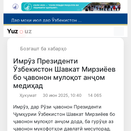
Дар моҳи июл дар Ӯзбекистон нархи маҳсулоти озуқаворӣ коҳиш ёфт, аммо баъзе молу хидматрасониҳо гарон шуданд
Дар Сенат тадбирҳои беҳтар намудани мавқеи Ӯзбекистон дар рейтингҳо ва индексҳои байналмилалӣ баррасӣ шуданд
Yuz
uz
Сарвари ВКХ-и Ӯзбекистон бо роҳбарияти Ҳиндустон музокирот анҷом дода, дар Форуми соҳибкории Ӯзбекистону Ҳиндустон иштирок кард
Дар вилояти Самарқанд ва шаҳри Тошканд ҳолатҳои фасод ва қаллобӣ ошкор гардид
Бозгашт ба хабарҳо
Эбола аз назорат берун мешавад: дар ҶД Конго шумораи беморон дар як ҳафта ду баробар афзуд, СУТ бонги хатар мезанад
Имрӯз Президенти
Ӯзбекистон Шавкат Мирзиёев
бо ҷавонон мулоқот анҷом
медиҳад
Ҳукумат
30 июн 2025, 10:40
14 065
Имрӯз, дар Рӯзи ҷавонон Президенти
Ҷумҳурии Ӯзбекистон Шавкат Мирзиёев бо
ҷавонон мулоқот анҷом дода, ба гурӯҳе аз
ҷавонон мукофотҳои давлатӣ месупорaд.