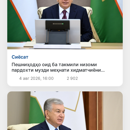
Сиёсат
Пешниҳодҳо оид ба такмили низоми
пардохти музди меҳнати хидматчиёни
давлатӣ баррасӣ шуданд
4 авг 2026, 16:00
2 902