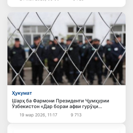
Ҳукумат
Шарҳ ба Фармони Президенти Ҷумҳурии
Ӯзбекистон «Дар бораи афви гурӯҳи
шахсоне, ки ҷазо адо мекунанд ва аз кирдори
19 мар 2026, 11:17
9 713
худ самимона пушаймон шуда, қатъӣ ба роҳи
ислоҳ гузаштаанд»