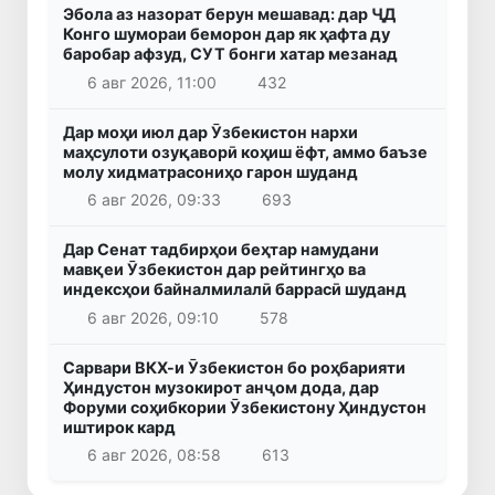
Эбола аз назорат берун мешавад: дар ҶД
Конго шумораи беморон дар як ҳафта ду
баробар афзуд, СУТ бонги хатар мезанад
6 авг 2026, 11:00
432
Дар моҳи июл дар Ӯзбекистон нархи
маҳсулоти озуқаворӣ коҳиш ёфт, аммо баъзе
молу хидматрасониҳо гарон шуданд
6 авг 2026, 09:33
693
Дар Сенат тадбирҳои беҳтар намудани
мавқеи Ӯзбекистон дар рейтингҳо ва
индексҳои байналмилалӣ баррасӣ шуданд
6 авг 2026, 09:10
578
Сарвари ВКХ-и Ӯзбекистон бо роҳбарияти
Ҳиндустон музокирот анҷом дода, дар
Форуми соҳибкории Ӯзбекистону Ҳиндустон
иштирок кард
6 авг 2026, 08:58
613