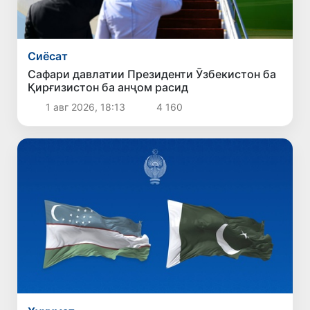
Сиёсат
Сафари давлатии Президенти Ӯзбекистон ба
Қирғизистон ба анҷом расид
1 авг 2026, 18:13
4 160