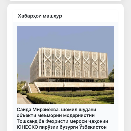
Хабарҳои машҳур
Саида Мирзиёева: шомил шудани
объекти меъмории модернистии
Тошканд ба Феҳристи мероси ҷаҳонии
ЮНЕСКО пирӯзии бузурги Ӯзбекистон