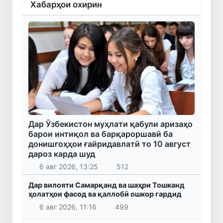
Хабарҳои охирин
Дар Ӯзбекистон муҳлати қабули аризаҳо
барои интиқол ва барқароршавӣ ба
донишгоҳҳои ғайридавлатӣ то 10 август
дароз карда шуд
6 авг 2026, 13:25
512
Дар вилояти Самарқанд ва шаҳри Тошканд
ҳолатҳои фасод ва қаллобӣ ошкор гардид
6 авг 2026, 11:16
499