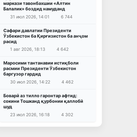
маркази тавонбахшии «Алтин
Балалик» боздид намуданд
31 июл 2026, 14:01
6 744
Сафари давлатии Президенти
Ӯзбекистон ба Қирғизистон ба анҷом
расид
1 авг 2026, 18:13
4 642
Маросими тантанавии истиқболи
расмии Президенти Ӯзбекистон
баргузор гардид
30 июл 2026, 14:22
4 462
Боварӣ аз тилло гаронтар афтид:
сокини Тошканд қурбонии қаллобӣ
шуд
23 июл 2026, 16:18
4 302