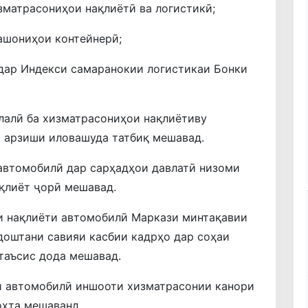
зматрасониҳои нақлиётӣ ва логистикӣ;
кашониҳои контейнерӣ;
 дар Индекси самаранокии логистикаи Бонки
алӣ ба хизматрасониҳои нақлиётиву
з арзиши иловашуда татбиқ мешавад.
 автомобилӣ дар сарҳадҳои давлатӣ низоми
қлиёт ҷорӣ мешавад.
и нақлиёти автомобилӣ Маркази минтақавии
доштани савияи касбии кадрҳо дар соҳаи
таъсис дода мешавад.
и автомобилӣ иншооти хизматрасонии канори
 сохта мешаванд.