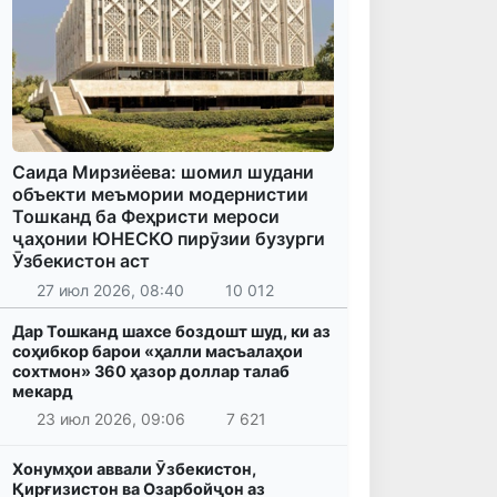
Саида Мирзиёева: шомил шудани
объекти меъмории модернистии
Тошканд ба Феҳристи мероси
ҷаҳонии ЮНЕСКО пирӯзии бузурги
Ӯзбекистон аст
27 июл 2026, 08:40
10 012
Дар Тошканд шахсе боздошт шуд, ки аз
соҳибкор барои «ҳалли масъалаҳои
сохтмон» 360 ҳазор доллар талаб
мекард
23 июл 2026, 09:06
7 621
Хонумҳои аввали Ӯзбекистон,
Қирғизистон ва Озарбойҷон аз