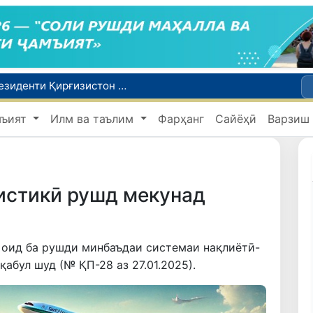
Сарвазири Ӯзбекистон дар мулоқот бо Президенти Қирғизистон дар доираи чорабиниҳои Иттиҳоди иқтисодии АвруОсиё иштирок кард
Дар Қашқадарё анҷумани байналмилалии экологӣ бо иштироки ҷавонон аз нӯҳ кишвар баргузор мешавад
мъият
Илм ва таълим
Фарҳанг
Сайёҳӣ
Варзиш
Тошканд ба баргузории чемпионати Осиё оид ба вазнабардорӣ омодагӣ мебинад
Шаҳрвандони Ӯзбекистон метавонанд дар доираи барномаи H-2A ба корҳои мавсимии кишоварзӣ дар ИМА сафарбар шаванд
Дар Сенат бо намояндаи Департаменти давлатии ИМА мулоқот баргузор шуд
истикӣ рушд мекунад
 оид ба рушди минбаъдаи системаи нақлиётӣ-
абул шуд (№ ҚП-28 аз 27.01.2025).