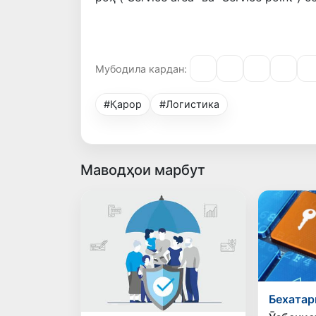
Мубодила кардан:
#Қарор
#Логистика
Маводҳои марбут
Бехатар