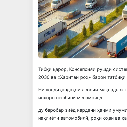
Тибқи қарор, Консепсияи рушди систе
2030 ва «Харитаи роҳ» барои татбиқи 
Нишондиҳандаҳои асосии мақсаднок в
инҳоро пешбинӣ менамоянд:
ду баробар зиёд кардани ҳаҷми умум
нақлиёти автомобилӣ, роҳи оҳан ва ҳа