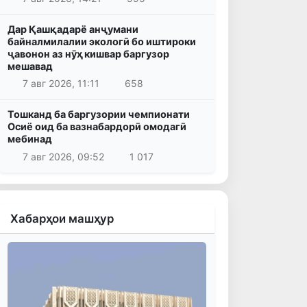
Дар Қашқадарё анҷумани
байналмилалии экологӣ бо иштироки
ҷавонон аз нӯҳ кишвар баргузор
мешавад
7 авг 2026, 11:11
658
Тошканд ба баргузории чемпионати
Осиё оид ба вазнабардорӣ омодагӣ
мебинад
7 авг 2026, 09:52
1 017
Хабарҳои машҳур