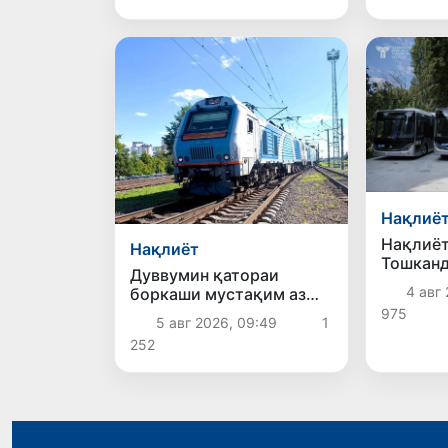
таҳсилоти олии дуалӣ
ҷорӣ мегардад
Нақлиё
Нақлиёт
Нақлиёт
Тошканд
Дуввумин қатораи
электро
4 авг 
боркаши мустақим аз
пурра ш
Беларус ба Ӯзбекистон
975
5 авг 2026, 09:49
1
фиристода шуд
252