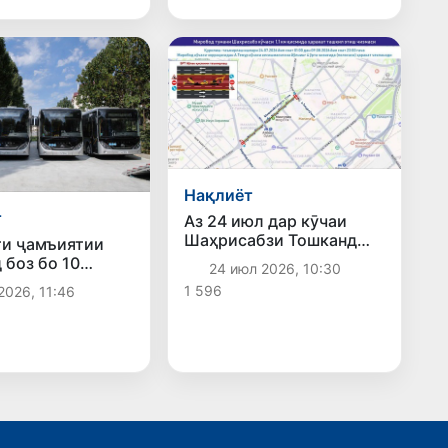
Нақлиёт
т
Аз 24 июл дар кӯчаи
Шаҳрисабзи Тошканд
и ҷамъиятии
корҳо оиди ташкили
 боз бо 10
24 июл 2026, 10:30
хатти махсуси
буси замонавӣ
1 596
2026, 11:46
автобусҳои босуръати
уд
BRT оғоз мешаванд