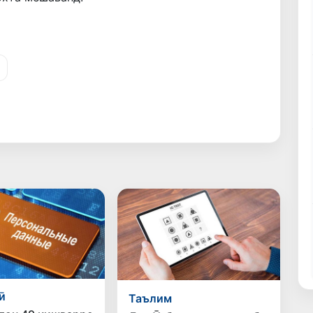
ӣ
Таълим