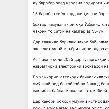
ду баробар зиёд кардани содироти хи
1,5 баробар зиёд кардани ҳиссаи бор
беҳтар намудани ҷойгоҳи Ӯзбекистон
ҷаҳонӣ то сатҳи на камтар аз 55-ум.
Дар ташкили боркашониҳои байналмил
экспедитсионӣ меъёри сифри андоз а
Аз 1 июни соли 2025 дар гузаргоҳҳои
навбатгирии электронии воситаҳои на
Бо ҳамкории Иттиҳоди байналмилали
омӯзишӣ оид ба тайёрӣ ва баланд бар
нақлиёти байналмилалии автомобилӣ 
Дар канори роҳҳои умумии истифода
роҳ ("Service area" ва "Service point")