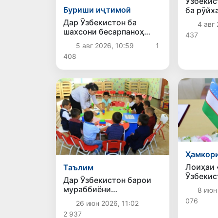
Ӯзбекис
Буриши иҷтимоӣ
ба рӯйх
маълумо
Дар Ӯзбекистон ба
4 авг 
кард
шахсони бесарпаноҳ
437
паноҳгоҳи муваққатӣ,
5 авг 2026, 10:59
1
кумаки иҷтимоӣ ва
408
имконияти бо ҷойи кор
таъмин шудан фароҳам
карда мешавад
Ҳамкори
Лоиҳаи 
Таълим
Ӯзбекис
Дар Ӯзбекистон барои
(марҳил
мураббиёни
8 июн 
мегарда
кӯдакистонҳое, ки
076
26 июн 2026, 11:02
таҳсилоти миёнаи
2 937
махсус доранд, низоми