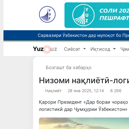
Yuz
uz
Сиёсат
Иқтисод
Ҷа
Бозгашт ба хабарҳо
Низоми нақлиётӣ-лог
Нақлиёт
28 янв 2025, 12:14
8 266
Қарори Президент «Дар бораи чораҳо
логистикӣ дар Ҷумҳурии Ӯзбекистон» қ