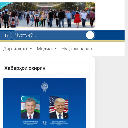
Tj
Дар ҷаҳон
Медиа
Нуқтаи назар
Хабарҳои охирин