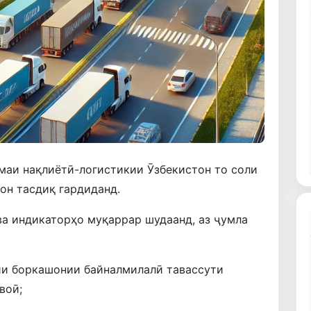
маи нақлиётӣ-логистикии Ӯзбекистон то соли
он тасдиқ гардиданд.
а индикаторҳо муқаррар шудаанд, аз ҷумла
ии боркашонии байналмилалӣ тавассути
воӣ;