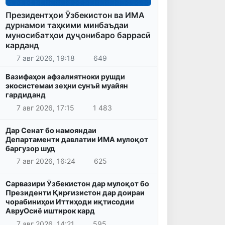
Президентҳои Ӯзбекистон ва ИМА
дурнамои таҳкими минбаъдаи
муносибатҳои дуҷонибаро баррасӣ
карданд
7 авг 2026, 19:18
649
Вазифаҳои афзалиятноки рушди
экосистемаи зеҳни сунъӣ муайян
гардиданд
7 авг 2026, 17:15
1 483
Дар Сенат бо намояндаи
Департаменти давлатии ИМА мулоқот
баргузор шуд
7 авг 2026, 16:24
625
Сарвазири Ӯзбекистон дар мулоқот бо
Президенти Қирғизистон дар доираи
чорабиниҳои Иттиҳоди иқтисодии
АвруОсиё иштирок кард
7 авг 2026, 14:21
595