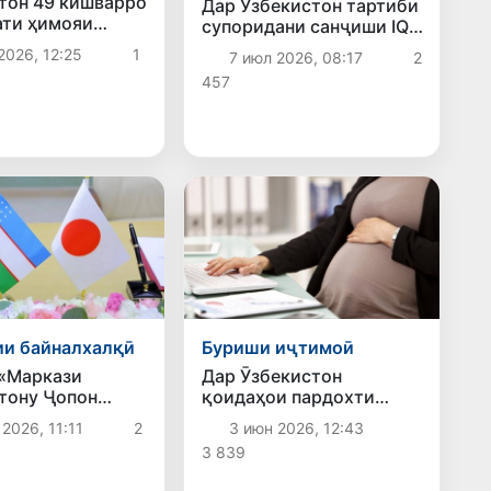
тон 49 кишварро
Дар Ӯзбекистон тартиби
ати ҳимояи
супоридани санҷиши IQ
ти шахсӣ ворид
барои самтҳои
2026, 12:25
1
7 июл 2026, 08:17
2
ҳуқуқшиносӣ муайян
457
гардид
и байналхалқӣ
Буриши иҷтимоӣ
«Маркази
Дар Ӯзбекистон
тону Ҷопон
қоидаҳои пардохти
аи VI)» амалӣ
кумакпулиҳои
2026, 11:11
2
3 июн 2026, 12:43
д
ҳомиладорӣ ва
3 839
муваққатан корношоямӣ
нав карда шуданд