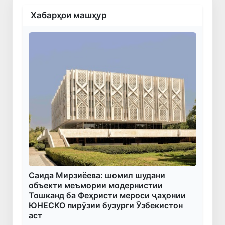
Хабарҳои машҳур
Саида Мирзиёева: шомил шудани
объекти меъмории модернистии
Тошканд ба Феҳристи мероси ҷаҳонии
ЮНЕСКО пирӯзии бузурги Ӯзбекистон
аст