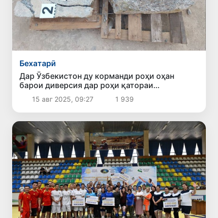
Бехатарӣ
Дар Ӯзбекистон ду корманди роҳи оҳан
барои диверсия дар роҳи қатораи
тезҳаракати «Афросиёб» ба муҳлатҳои
15 авг 2025, 09:27
1 939
тӯлонии зиндон шуданд