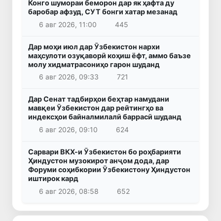
Конго шумораи беморон дар як ҳафта ду
баробар афзуд, СУТ бонги хатар мезанад
6 авг 2026, 11:00
445
Дар моҳи июл дар Ӯзбекистон нархи
маҳсулоти озуқаворӣ коҳиш ёфт, аммо баъзе
молу хидматрасониҳо гарон шуданд
6 авг 2026, 09:33
721
Дар Сенат тадбирҳои беҳтар намудани
мавқеи Ӯзбекистон дар рейтингҳо ва
индексҳои байналмилалӣ баррасӣ шуданд
6 авг 2026, 09:10
624
Сарвари ВКХ-и Ӯзбекистон бо роҳбарияти
Ҳиндустон музокирот анҷом дода, дар
Форуми соҳибкории Ӯзбекистону Ҳиндустон
иштирок кард
6 авг 2026, 08:58
652