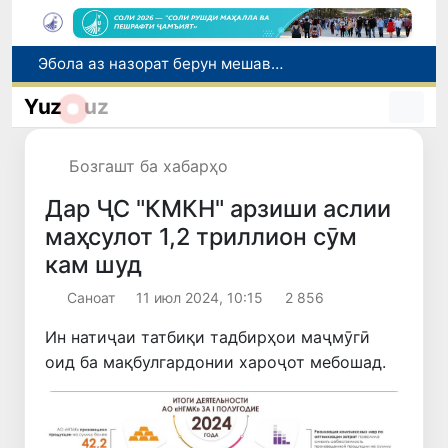
Дар моҳи июл дар Ӯзбекистон нархи маҳсулоти озуқаворӣ коҳиш ёфт, аммо баъзе молу хидматрасониҳо гарон шуданд
Дар Сенат тадбирҳои беҳтар намудани мавқеи Ӯзбекистон дар рейтингҳо ва индексҳои байналмилалӣ баррасӣ шуданд
Yuz
uz
Сарвари ВКХ-и Ӯзбекистон бо роҳбарияти Ҳиндустон музокирот анҷом дода, дар Форуми соҳибкории Ӯзбекистону Ҳиндустон иштирок кард
Дар вилояти Самарқанд ва шаҳри Тошканд ҳолатҳои фасод ва қаллобӣ ошкор гардид
Бозгашт ба хабарҳо
Эбола аз назорат берун мешавад: дар ҶД Конго шумораи беморон дар як ҳафта ду баробар афзуд, СУТ бонги хатар мезанад
Дар ҶС "КМКН" арзиши аслии
маҳсулот 1,2 триллион сӯм
кам шуд
Саноат
11 июл 2024, 10:15
2 856
Ин натиҷаи татбиқи тадбирҳои маҷмӯгӣ
оид ба мақбулгардонии хароҷот мебошад.