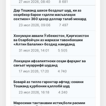
27 июл 2026, 08:40
8 681
Дар Тошканд шахсе боздошт шуд, ки аз
соҳибкор барои «ҳалли масъалаҳои
сохтмон» 360 ҳазор доллар талаб мекард
23 июл 2026, 09:06
7 497
Хонумҳои аввали Ӯзбекистон, Қирғизистон
ва Озарбойҷон аз маркази тавонбахшии
«Алтин Балалик» боздид намуданд
31 июл 2026, 14:01
5 505
Лоиҳаҳои афзалиятноки соҳаи фарҳанг ва
санъат муаррифӣ шуданд
17 июл 2026, 17:20
4 740
Боварӣ аз тилло гаронтар афтид: сокини
Тошканд қурбонии қаллобӣ шуд
23 июл 2026, 16:18
4 240
Маросими тантанавии истиқболи расмии