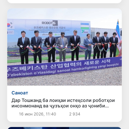
Саноат
Дар Тошканд ба лоиҳаи истеҳсоли роботҳои
инсонмонанд ва ҷузъҳои онҳо аз ҷониби
ширкати ROBOTIS оғоз ёфт
16 июн 2026, 11:40
2 934