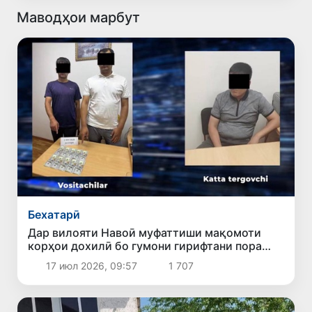
Маводҳои марбут
Бехатарӣ
Дар вилояти Навоӣ муфаттиши мақомоти
корҳои дохилӣ бо гумони гирифтани пора
боздошт шуд
17 июл 2026, 09:57
1 707