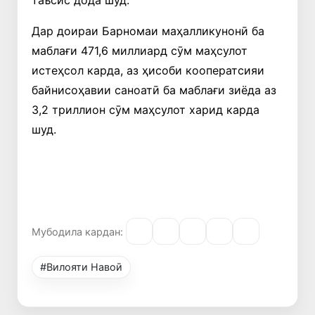
таъсис дода шуд.
Дар доираи Барномаи маҳалликунонӣ ба
маблағи 471,6 миллиард сӯм маҳсулот
истеҳсол карда, аз ҳисоби кооператсияи
байнисоҳавии саноатӣ ба маблағи зиёда аз
3,2 триллион сӯм маҳсулот харид карда
шуд.
Мубодила кардан:
#Вилояти Навоӣ