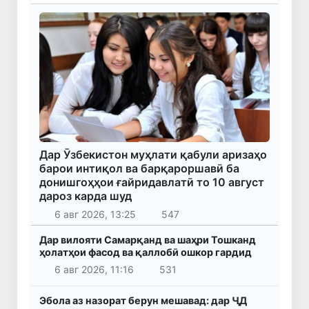
Дар Ӯзбекистон муҳлати қабули аризаҳо
барои интиқол ва барқароршавӣ ба
донишгоҳҳои ғайридавлатӣ то 10 август
дароз карда шуд
6 авг 2026, 13:25
547
Дар вилояти Самарқанд ва шаҳри Тошканд
ҳолатҳои фасод ва қаллобӣ ошкор гардид
6 авг 2026, 11:16
531
Эбола аз назорат берун мешавад: дар ҶД