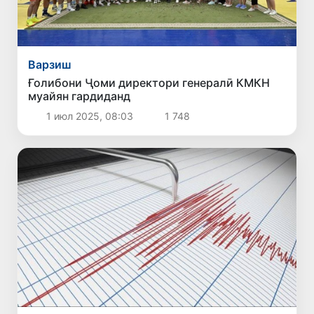
Варзиш
Ғолибони Ҷоми директори генералӣ КМКН
муайян гардиданд
1 июл 2025, 08:03
1 748