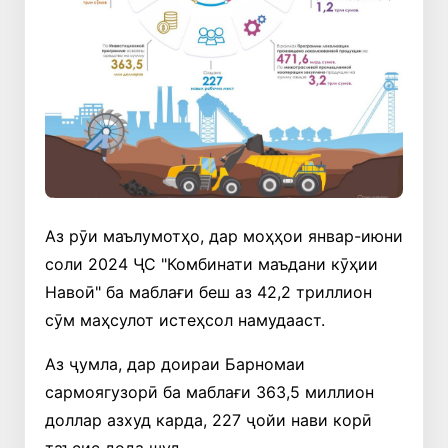
Аз рӯи маълумотҳо, дар моҳҳои январ-июни
соли 2024 ҶС "Комбинати маъдани кӯҳии
Навоӣ" ба маблағи беш аз 42,2 триллион
сӯм маҳсулот истеҳсол намудааст.
Аз ҷумла, дар доираи Барномаи
сармоягузорӣ ба маблағи 363,5 миллион
доллар азхуд карда, 227 ҷойи нави корӣ