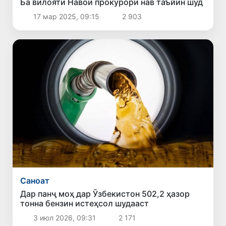
Ба вилояти Навоӣ прокурори нав таъйин шуд
17 мар 2025, 09:15
2 903
Саноат
Дар панҷ моҳ дар Ӯзбекистон 502,2 ҳазор
тонна бензин истеҳсол шудааст
3 июл 2026, 09:31
2 171